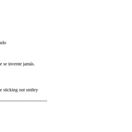
lado
 se invente jamás.
--------------------------------