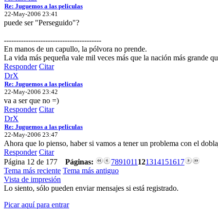
Re: Juguemos a las peliculas
22-May-2006 23:41
puede ser "Perseguido"?
----------------------------------------
En manos de un capullo, la pólvora no prende.
La vida más pequeña vale mil veces más que la nación más grande que
Responder
Citar
DrX
Re: Juguemos a las peliculas
22-May-2006 23:42
va a ser que no =)
Responder
Citar
DrX
Re: Juguemos a las peliculas
22-May-2006 23:47
Ahora que lo pienso, haber si vamos a tener un problema con el dobl
Responder
Citar
Página 12 de 177
Páginas:
7
8
9
10
11
12
13
14
15
16
17
Tema más reciente
Tema más antiguo
Vista de impresión
Lo siento, sólo pueden enviar mensajes si está registrado.
Picar aquí para entrar