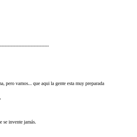
--------------------------------
tema, pero vamos... que aqui la gente esta muy preparada
?
 se invente jamás.