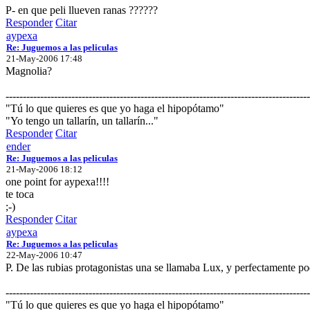
P- en que peli llueven ranas ??????
Responder
Citar
aypexa
Re: Juguemos a las peliculas
21-May-2006 17:48
Magnolia?
----------------------------------------------------------------------------------------
"Tú lo que quieres es que yo haga el hipopótamo"
"Yo tengo un tallarín, un tallarín..."
Responder
Citar
ender
Re: Juguemos a las peliculas
21-May-2006 18:12
one point for aypexa!!!!
te toca
;-)
Responder
Citar
aypexa
Re: Juguemos a las peliculas
22-May-2006 10:47
P. De las rubias protagonistas una se llamaba Lux, y perfectamente p
----------------------------------------------------------------------------------------
"Tú lo que quieres es que yo haga el hipopótamo"