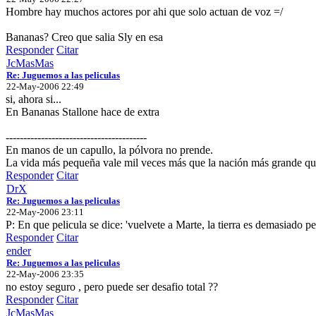
Hombre hay muchos actores por ahi que solo actuan de voz =/
Bananas? Creo que salia Sly en esa
Responder
Citar
JcMasMas
Re: Juguemos a las peliculas
22-May-2006 22:49
si, ahora si...
En Bananas Stallone hace de extra
----------------------------------------
En manos de un capullo, la pólvora no prende.
La vida más pequeña vale mil veces más que la nación más grande que
Responder
Citar
DrX
Re: Juguemos a las peliculas
22-May-2006 23:11
P: En que pelicula se dice: 'vuelvete a Marte, la tierra es demasiado pe
Responder
Citar
ender
Re: Juguemos a las peliculas
22-May-2006 23:35
no estoy seguro , pero puede ser desafio total ??
Responder
Citar
JcMasMas