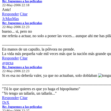
Re: Juguemos a las peliculas
22-May-2006 22:18
Antz!
Responder
Citar
JcMasMas
Re: Juguemos a las peliculas
22-May-2006 22:23
bueno... si, pero no
me referia a actuar, no solo a poner las voces... aunque ahi me has pil
----------------------------------------
En manos de un capullo, la pólvora no prende.
La vida más pequeña vale mil veces más que la nación más grande que
Responder
Citar
aypexa
Re: Juguemos a las peliculas
22-May-2006 22:23
Si es esa no debería valer, ya que no actuaban, solo doblaban
----------------------------------------------------------------------------------------
"Tú lo que quieres es que yo haga el hipopótamo"
"Yo tengo un tallarín, un tallarín..."
Responder
Citar
DrX
Re: Juguemos a las peliculas
22-May-2006 22:27