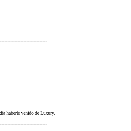
--------------------------------
odía haberle venido de Luxury.
--------------------------------