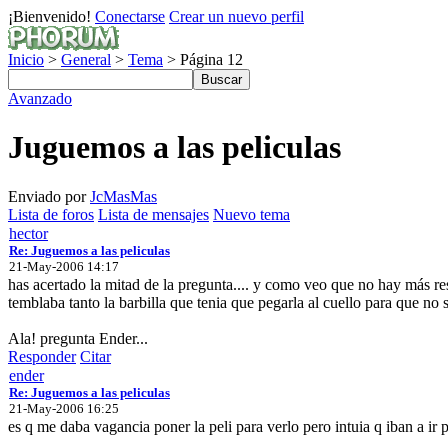
¡Bienvenido!
Conectarse
Crear un nuevo perfil
Inicio
>
General
>
Tema
> Página 12
Avanzado
Juguemos a las peliculas
Enviado por
JcMasMas
Lista de foros
Lista de mensajes
Nuevo tema
hector
Re: Juguemos a las peliculas
21-May-2006 14:17
has acertado la mitad de la pregunta.... y como veo que no hay más resp
temblaba tanto la barbilla que tenia que pegarla al cuello para que no se
Ala! pregunta Ender...
Responder
Citar
ender
Re: Juguemos a las peliculas
21-May-2006 16:25
es q me daba vagancia poner la peli para verlo pero intuia q iban a ir por