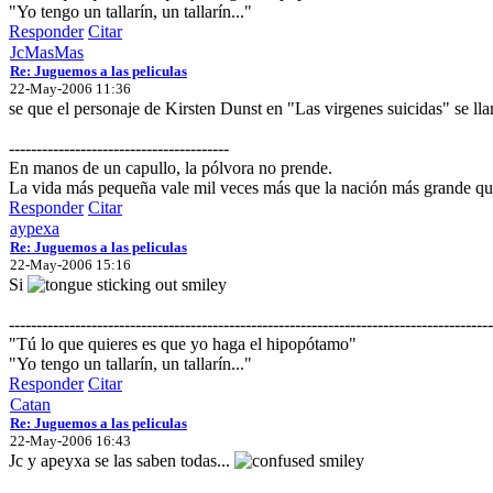
"Yo tengo un tallarín, un tallarín..."
Responder
Citar
JcMasMas
Re: Juguemos a las peliculas
22-May-2006 11:36
se que el personaje de Kirsten Dunst en "Las virgenes suicidas" se llama
----------------------------------------
En manos de un capullo, la pólvora no prende.
La vida más pequeña vale mil veces más que la nación más grande que
Responder
Citar
aypexa
Re: Juguemos a las peliculas
22-May-2006 15:16
Si
----------------------------------------------------------------------------------------
"Tú lo que quieres es que yo haga el hipopótamo"
"Yo tengo un tallarín, un tallarín..."
Responder
Citar
Catan
Re: Juguemos a las peliculas
22-May-2006 16:43
Jc y apeyxa se las saben todas...