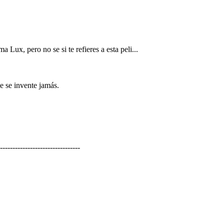
 Lux, pero no se si te refieres a esta peli...
 se invente jamás.
--------------------------------