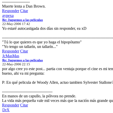
----------------------
Muerte lenta a Dan Brown.
Responder
Citar
aypexa
Re: Juguemos a las peliculas
22-May-2006 17:42
Yo estaré autocastigada dos días sin responder, ea xD
----------------------------------------------------------------------------------------
"Tú lo que quieres es que yo haga el hipopótamo"
"Yo tengo un tallarín, un tallarín..."
Responder
Citar
JcMasMas
Re: Juguemos a las peliculas
22-May-2006 22:15
por algo cree yo este post... partia con ventaja porque el cine es mi 
bueno, ahi va mi pregunta:
P: En qué pelicula de Woody Allen, actuo tambien Sylvester Stallone
----------------------------------------
En manos de un capullo, la pólvora no prende.
La vida más pequeña vale mil veces más que la nación más grande que
Responder
Citar
DrX