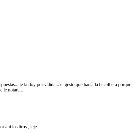
uestas... te la doy por válida... el gesto que hacía la bacall era porque 
 le notara...
 ahi los tiros , jeje