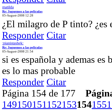
matilda
Re: Juguemos a las peliculas
05-August-2008 12:28
¿El milagro de P tinto? ¿es
Responder
Citar
:pianistashek:
Re: Juguemos a las peliculas
05-August-2008 21:54
si es española y ademas es
es lo mas probable
Responder
Citar
Página 154 de 177
Págin
149
150
151
152
153
154
155
1