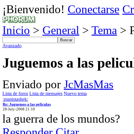
¡Bienvenido!
Conectarse
Cr
Inicio
>
General
>
Tema
> P
Avanzado
Juguemos a las pelicu
Enviado por
JcMasMas
Lista de foros
Lista de mensajes
Nuevo tema
:pianistashek:
Re: Juguemos a las peliculas
28-July-2008 21:10
la guerra de los mundos?
Responder
Citar