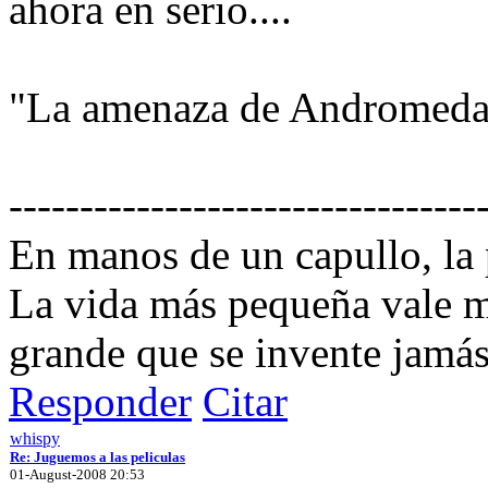
ahora en serio....
"La amenaza de Andromeda
---------------------------------
En manos de un capullo, la
La vida más pequeña vale m
grande que se invente jamás
Responder
Citar
whispy
Re: Juguemos a las peliculas
01-August-2008 20:53