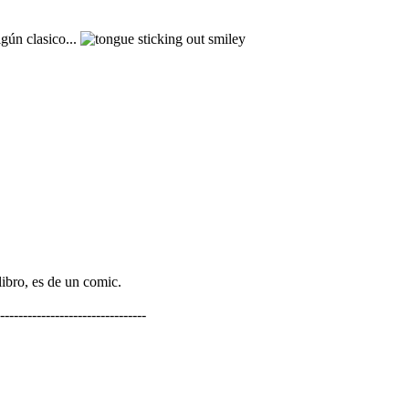
gún clasico...
libro, es de un comic.
--------------------------------