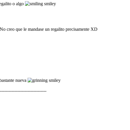
egalito o algo
? No creo que le mandase un regalito precisamente XD
s bastante nueva
--------------------------------