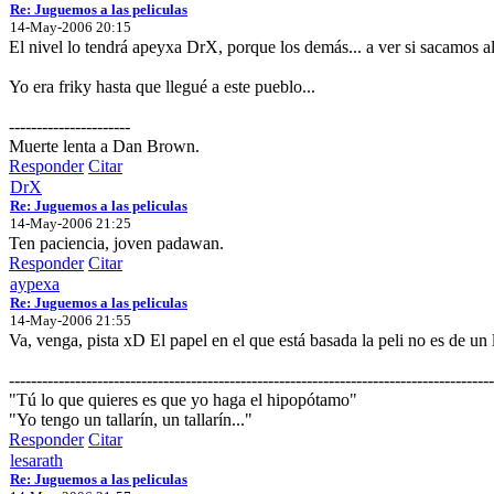
Re: Juguemos a las peliculas
14-May-2006 20:15
El nivel lo tendrá apeyxa DrX, porque los demás... a ver si sacamos al
Yo era friky hasta que llegué a este pueblo...
----------------------
Muerte lenta a Dan Brown.
Responder
Citar
DrX
Re: Juguemos a las peliculas
14-May-2006 21:25
Ten paciencia, joven padawan.
Responder
Citar
aypexa
Re: Juguemos a las peliculas
14-May-2006 21:55
Va, venga, pista xD El papel en el que está basada la peli no es de un 
----------------------------------------------------------------------------------------
"Tú lo que quieres es que yo haga el hipopótamo"
"Yo tengo un tallarín, un tallarín..."
Responder
Citar
lesarath
Re: Juguemos a las peliculas