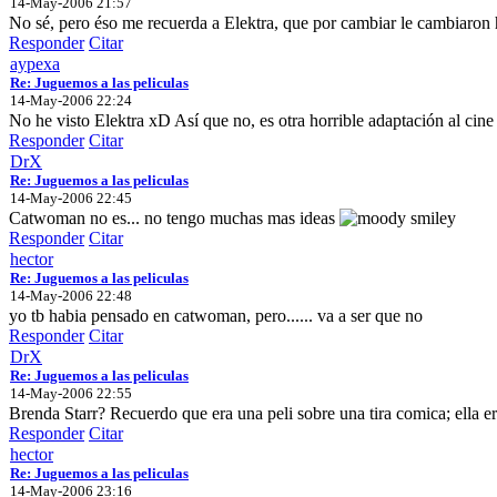
14-May-2006 21:57
No sé, pero éso me recuerda a Elektra, que por cambiar le cambiaron ha
Responder
Citar
aypexa
Re: Juguemos a las peliculas
14-May-2006 22:24
No he visto Elektra xD Así que no, es otra horrible adaptación al cin
Responder
Citar
DrX
Re: Juguemos a las peliculas
14-May-2006 22:45
Catwoman no es... no tengo muchas mas ideas
Responder
Citar
hector
Re: Juguemos a las peliculas
14-May-2006 22:48
yo tb habia pensado en catwoman, pero...... va a ser que no
Responder
Citar
DrX
Re: Juguemos a las peliculas
14-May-2006 22:55
Brenda Starr? Recuerdo que era una peli sobre una tira comica; ella era 
Responder
Citar
hector
Re: Juguemos a las peliculas
14-May-2006 23:16