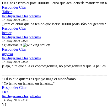
DrX has escrito el post 10000!!!! creo que achi debería mandarte un r
Responder
Citar
Talban
Re: Juguemos a las peliculas
14-May-2006 23:19
¿Para celebrar que ha tenido que leerse 10000 posts sólo del general
Responder
Citar
hector
Re: Juguemos a las peliculas
14-May-2006 23:28
aguafiestas!!!
Responder
Citar
aypexa
Re: Juguemos a las peliculas
14-May-2006 23:35
jajaja, diré que ella es coprotagonista, no protagonista y que la peli e
----------------------------------------------------------------------------------------
"Tú lo que quieres es que yo haga el hipopótamo"
"Yo tengo un tallarín, un tallarín..."
Responder
Citar
DrX
Re: Juguemos a las peliculas
14-May-2006 23:36
V!