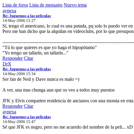
Lista de foros
Lista de mensajes
Nuevo tema
aypexa
Re: Juguemos a las peliculas
14-May-2006 15:27
Sí, tengo el americano, lo cual es una putada, pq solo lo puedo ver en
Pero me han dicho que la alquilan en videoclubs, por lo que presupong
----------------------------------------------------------------------------------------
"Tú lo que quieres es que yo haga el hipopótamo"
"Yo tengo un tallarín, un tallarín..."
Responder
Citar
DrX
Re: Juguemos a las peliculas
14-May-2006 15:34
Ser fan de Neil y Dave nunca es malo =)
A ver, una mas chunga aun que os veo a todos muy puestos
JFK y Elvis comparten residencia de ancianos con una momia en esta 
Responder
Citar
aypexa
Re: Juguemos a las peliculas
14-May-2006 15:47
Sé que JFK es negro, pero no me acuerdo del nombre de la peli... xD