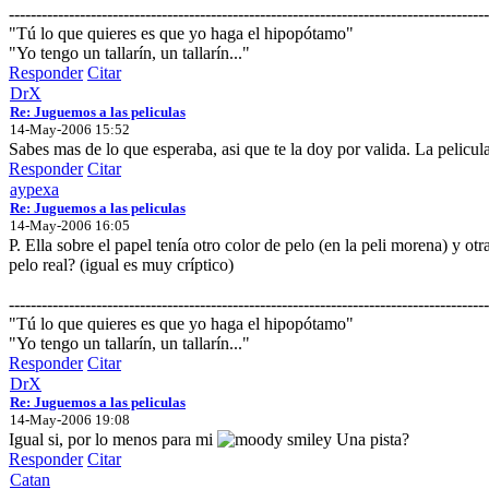
----------------------------------------------------------------------------------------
"Tú lo que quieres es que yo haga el hipopótamo"
"Yo tengo un tallarín, un tallarín..."
Responder
Citar
DrX
Re: Juguemos a las peliculas
14-May-2006 15:52
Sabes mas de lo que esperaba, asi que te la doy por valida. La pelicul
Responder
Citar
aypexa
Re: Juguemos a las peliculas
14-May-2006 16:05
P. Ella sobre el papel tenía otro color de pelo (en la peli morena) y ot
pelo real? (igual es muy críptico)
----------------------------------------------------------------------------------------
"Tú lo que quieres es que yo haga el hipopótamo"
"Yo tengo un tallarín, un tallarín..."
Responder
Citar
DrX
Re: Juguemos a las peliculas
14-May-2006 19:08
Igual si, por lo menos para mi
Una pista?
Responder
Citar
Catan