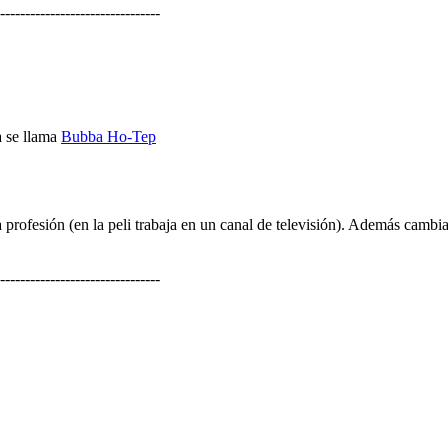
--------------------------------
a se llama
Bubba Ho-Tep
ra profesión (en la peli trabaja en un canal de televisión). Además cambia
--------------------------------