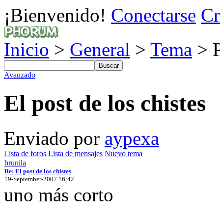
¡Bienvenido!
Conectarse
Cr
Inicio
>
General
>
Tema
> P
Avanzado
El post de los chistes
Enviado por
aypexa
Lista de foros
Lista de mensajes
Nuevo tema
brunila
Re: El post de los chistes
19-September-2007 16:42
uno más corto