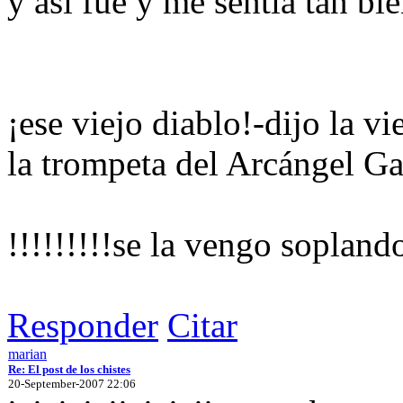
y así fue y me sentía tan bi
¡ese viejo diablo!-dijo la v
la trompeta del Arcángel
!!!!!!!!!se la vengo sopland
Responder
Citar
marian
Re: El post de los chistes
20-September-2007 22:06