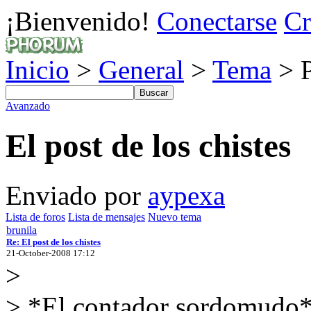
¡Bienvenido!
Conectarse
Cr
Inicio
>
General
>
Tema
> P
Avanzado
El post de los chistes
Enviado por
aypexa
Lista de foros
Lista de mensajes
Nuevo tema
brunila
Re: El post de los chistes
21-October-2008 17:12
>
> *El contador sordomudo*