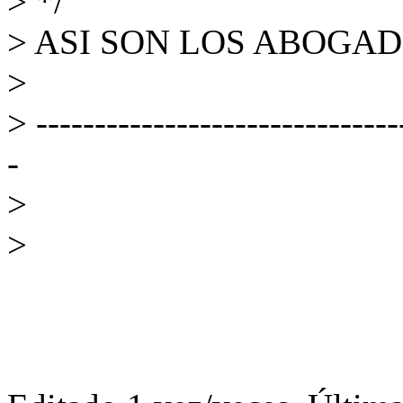
> */
> ASI SON LOS ABOGADOS
>
> -------------------------------
-
>
>