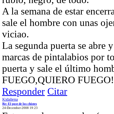
A la semana de estar encerr
sale el hombre con unas ojer
viciao.
La segunda puerta se abre y
marcas de pintalabios por t
puerta y sale el último ho
FUEGO,QUIERO FUEGO!
Responder
Citar
Kidaliena
Re: El post de los chistes
24-December-2008 19:23