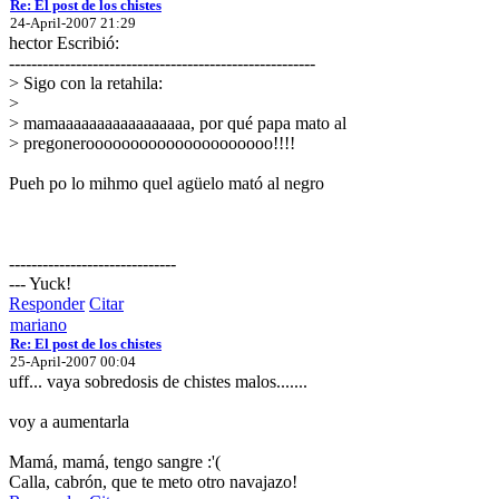
Re: El post de los chistes
24-April-2007 21:29
hector Escribió:
-------------------------------------------------------
> Sigo con la retahila:
>
> mamaaaaaaaaaaaaaaaaa, por qué papa mato al
> pregonerooooooooooooooooooooo!!!!
Pueh po lo mihmo quel agüelo mató al negro
------------------------------
--- Yuck!
Responder
Citar
mariano
Re: El post de los chistes
25-April-2007 00:04
uff... vaya sobredosis de chistes malos.......
voy a aumentarla
Mamá, mamá, tengo sangre :'(
Calla, cabrón, que te meto otro navajazo!