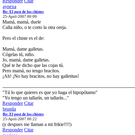
Responder
Citar
aypexa
Re: El post de los chistes
25-April-2007 00:09
Mamá, mamá, duele
Calla niño, o te corto la otra oreja.
Pero el chiste es el de:
Mamá, dame galletas.
Cógelas tú, niño.
Jo, mamá, dame galletas.
Qué te he dicho que las cojas tú.
Pero mamá, no tengo bracitos.
¡Ah! ¡No hay bracitos, no hay galletitas!
----------------------------------------------------------------------------------------
"Tú lo que quieres es que yo haga el hipopótamo"
"Yo tengo un tallarín, un tallarín..."
Responder
Citar
brunila
Re: El post de los chistes
25-April-2007 00:22
(y despues me llaman a mi frikie!!!!)
Responder
Citar