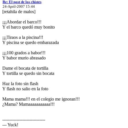
Re: El post de los chistes
24-April-2007 15:44
[retahila de malos]
¡¡¡Abordar el barco!!!
Y el barco quedó muy bonito
¡¡¡Tiraos a la piscina!!!
Y piscina se quedo embarazada
¡¡¡100 grados a babor!!!
Y babor murio abrasado
Dame el bocata de tortilla
Y tortilla se quedo sin bocata
Haz la foto sin flash
Y flash no salio en la foto
Mama mama!!! en el colegio me ignoran!!!
¿Mama? Mamaaaaaaaaaaa!!!
------------------------------
--- Yuck!