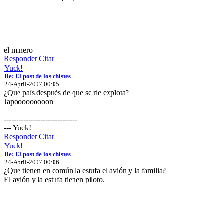
el minero
Responder
Citar
Yuck!
Re: El post de los chistes
24-April-2007 00:05
¿Que país después de que se rie explota?
Japooooooooon
------------------------------
--- Yuck!
Responder
Citar
Yuck!
Re: El post de los chistes
24-April-2007 00:06
¿Que tienen en común la estufa el avión y la familia?
El avión y la estufa tienen piloto.