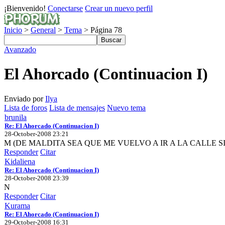
¡Bienvenido!
Conectarse
Crear un nuevo perfil
Inicio
>
General
>
Tema
> Página 78
Avanzado
El Ahorcado (Continuacion I)
Enviado por
Ilya
Lista de foros
Lista de mensajes
Nuevo tema
brunila
Re: El Ahorcado (Continuacion I)
28-October-2008 23:21
M (DE MALDITA SEA QUE ME VUELVO A IR A LA CALLE 
Responder
Citar
Kidaliena
Re: El Ahorcado (Continuacion I)
28-October-2008 23:39
N
Responder
Citar
Kurama
Re: El Ahorcado (Continuacion I)
29-October-2008 16:31