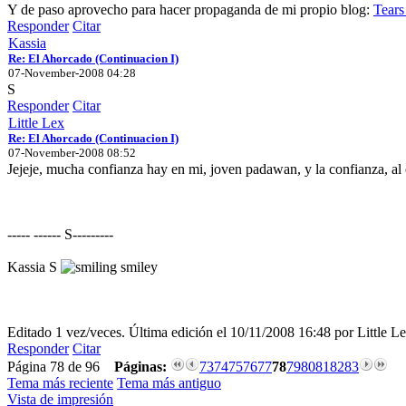
Y de paso aprovecho para hacer propaganda de mi propio blog:
Tears
Responder
Citar
Kassia
Re: El Ahorcado (Continuacion I)
07-November-2008 04:28
S
Responder
Citar
Little Lex
Re: El Ahorcado (Continuacion I)
07-November-2008 08:52
Jejeje, mucha confianza hay en mi, joven padawan, y la confianza, al o
----- ------ S---------
Kassia S
Editado 1 vez/veces. Última edición el 10/11/2008 16:48 por Little Le
Responder
Citar
Página 78 de 96
Páginas:
73
74
75
76
77
78
79
80
81
82
83
Tema más reciente
Tema más antiguo
Vista de impresión