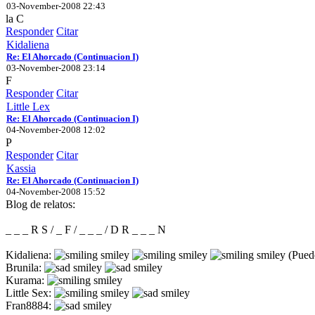
03-November-2008 22:43
la C
Responder
Citar
Kidaliena
Re: El Ahorcado (Continuacion I)
03-November-2008 23:14
F
Responder
Citar
Little Lex
Re: El Ahorcado (Continuacion I)
04-November-2008 12:02
P
Responder
Citar
Kassia
Re: El Ahorcado (Continuacion I)
04-November-2008 15:52
Blog de relatos:
_ _ _ R S / _ F / _ _ _ / D R _ _ _ N
Kidaliena:
(Puede
Brunila:
Kurama:
Little Sex:
Fran8884: