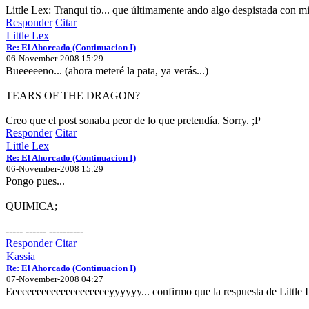
Little Lex: Tranqui tío... que últimamente ando algo despistada con m
Responder
Citar
Little Lex
Re: El Ahorcado (Continuacion I)
06-November-2008 15:29
Bueeeeeno... (ahora meteré la pata, ya verás...)
TEARS OF THE DRAGON?
Creo que el post sonaba peor de lo que pretendía. Sorry. ;P
Responder
Citar
Little Lex
Re: El Ahorcado (Continuacion I)
06-November-2008 15:29
Pongo pues...
QUIMICA;
----- ------ ----------
Responder
Citar
Kassia
Re: El Ahorcado (Continuacion I)
07-November-2008 04:27
Eeeeeeeeeeeeeeeeeeeeeyyyyyy... confirmo que la respuesta de Little Le