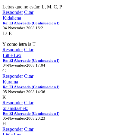
Letras que no están: L, M, C, P
Responder
Citar
Kidaliena
Re: El Ahorcado (Continuacion I)
04-November-2008 16:21
La E
Y como letra la T
Responder
Citar
Little Lex
Re: El Ahorcado (Continuacion I)
04-November-2008 17:04
G
Responder
Citar
Kurama
Re: El Ahorcado (Continuacion I)
05-November-2008 14:36
K
Responder
Citar
:pianistashek:
Re: El Ahorcado (Continuacion I)
05-November-2008 20:23
H
Responder
Citar
Little Lex