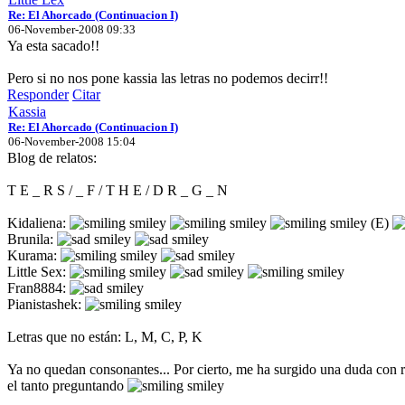
Re: El Ahorcado (Continuacion I)
06-November-2008 09:33
Ya esta sacado!!
Pero si no nos pone kassia las letras no podemos decirr!!
Responder
Citar
Kassia
Re: El Ahorcado (Continuacion I)
06-November-2008 15:04
Blog de relatos:
T E _ R S / _ F / T H E / D R _ G _ N
Kidaliena:
(E)
Brunila:
Kurama:
Little Sex:
Fran8884:
Pianistashek:
Letras que no están: L, M, C, P, K
Ya no quedan consonantes... Por cierto, me ha surgido una duda con re
el tanto preguntando