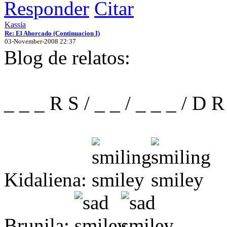
Responder
Citar
Kassia
Re: El Ahorcado (Continuacion I)
03-November-2008 22:37
Blog de relatos:
_ _ _ R S / _ _ / _ _ _ / D 
Kidaliena:
Brunila: