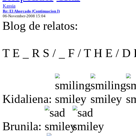
Kassia
Re: El Ahorcado (Continuacion I)
06-November-2008 15:04
Blog de relatos:
T E _ R S / _ F / T H E / D
Kidaliena:
Brunila: