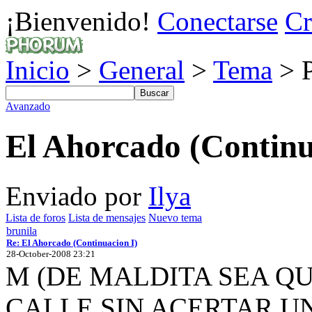
¡Bienvenido!
Conectarse
Cr
Inicio
>
General
>
Tema
> P
Avanzado
El Ahorcado (Continu
Enviado por
Ilya
Lista de foros
Lista de mensajes
Nuevo tema
brunila
Re: El Ahorcado (Continuacion I)
28-October-2008 23:21
M (DE MALDITA SEA QU
CALLE SIN ACERTAR U