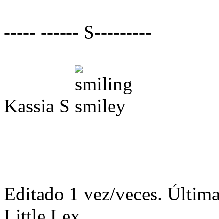
----- ------ S---------
Kassia S
Editado 1 vez/veces. Última
Little Lex.