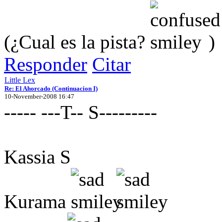
(¿Cual es la pista?
)
Responder
Citar
Little Lex
Re: El Ahorcado (Continuacion I)
10-November-2008 16:47
----- ---T-- S---------
Kassia S
Kurama