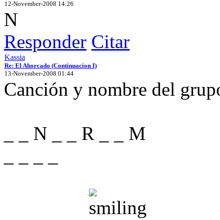
12-November-2008 14:26
N
Responder
Citar
Kassia
Re: El Ahorcado (Continuacion I)
13-November-2008 01:44
Canción y nombre del grupo 
_ _ N _ _ R _ _ M
_ _ _ _