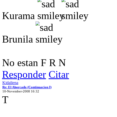
Kurama
Brunila
No estan F R N
Responder
Citar
Kidaliena
Re: El Ahorcado (Continuacion I)
10-November-2008 16:32
T