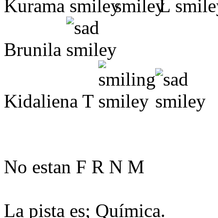
Kurama
L
Brunila
Kidaliena T
No estan F R N M
La pista es; Química.