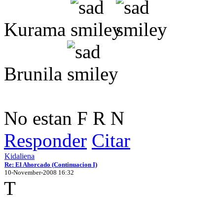
Kurama
Brunila
No estan F R N
Responder
Citar
Kidaliena
Re: El Ahorcado (Continuacion I)
10-November-2008 16:32
T