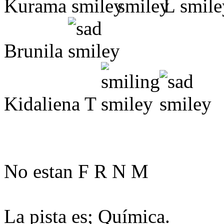
Kurama
L
Brunila
Kidaliena T
No estan F R N M
La pista es; Química.