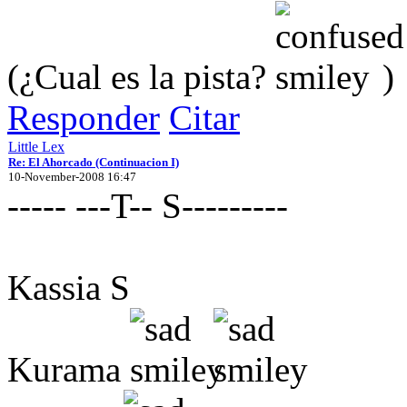
(¿Cual es la pista?
)
Responder
Citar
Little Lex
Re: El Ahorcado (Continuacion I)
10-November-2008 16:47
----- ---T-- S---------
Kassia S
Kurama