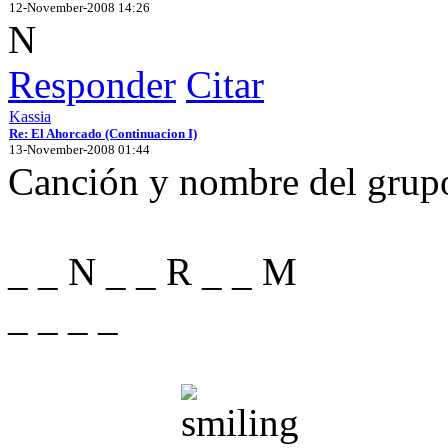
12-November-2008 14:26
N
Responder
Citar
Kassia
Re: El Ahorcado (Continuacion I)
13-November-2008 01:44
Canción y nombre del grupo 
_ _ N _ _ R _ _ M
_ _ _ _