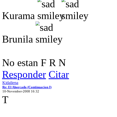
Kurama
Brunila
No estan F R N
Responder
Citar
Kidaliena
Re: El Ahorcado (Continuacion I)
10-November-2008 16:32
T