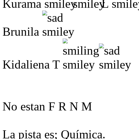
Kurama
L
Brunila
Kidaliena T
No estan F R N M
La pista es; Química.