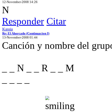
12-November-2008 14:26
N
Responder
Citar
Kassia
Re: El Ahorcado (Continuacion I)
13-November-2008 01:44
Canción y nombre del grupo 
_ _ N _ _ R _ _ M
_ _ _ _