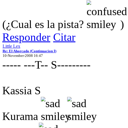
(¿Cual es la pista?
)
Responder
Citar
Little Lex
Re: El Ahorcado (Continuacion I)
10-November-2008 16:47
----- ---T-- S---------
Kassia S
Kurama