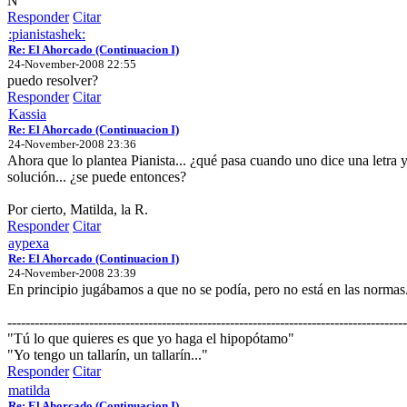
N
Responder
Citar
:pianistashek:
Re: El Ahorcado (Continuacion I)
24-November-2008 22:55
puedo resolver?
Responder
Citar
Kassia
Re: El Ahorcado (Continuacion I)
24-November-2008 23:36
Ahora que lo plantea Pianista... ¿qué pasa cuando uno dice una letra y
solución... ¿se puede entonces?
Por cierto, Matilda, la R.
Responder
Citar
aypexa
Re: El Ahorcado (Continuacion I)
24-November-2008 23:39
En principio jugábamos a que no se podía, pero no está en las normas
----------------------------------------------------------------------------------------
"Tú lo que quieres es que yo haga el hipopótamo"
"Yo tengo un tallarín, un tallarín..."
Responder
Citar
matilda
Re: El Ahorcado (Continuacion I)