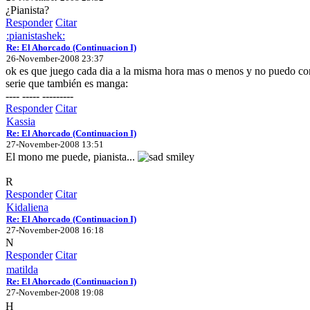
¿Pianista?
Responder
Citar
:pianistashek:
Re: El Ahorcado (Continuacion I)
26-November-2008 23:37
ok es que juego cada dia a la misma hora mas o menos y no puedo c
serie que también es manga:
---- ----- ---------
Responder
Citar
Kassia
Re: El Ahorcado (Continuacion I)
27-November-2008 13:51
El mono me puede, pianista...
R
Responder
Citar
Kidaliena
Re: El Ahorcado (Continuacion I)
27-November-2008 16:18
N
Responder
Citar
matilda
Re: El Ahorcado (Continuacion I)
27-November-2008 19:08
H