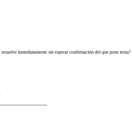
 resuelve inmediatamente sin esperar confirmación del que pone tema? A 
.
--------------------------------