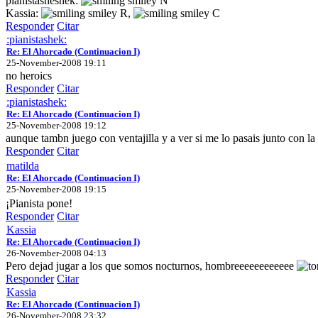
pianistasheshek:
N
Kassia:
R,
C
Responder
Citar
:pianistashek:
Re: El Ahorcado (Continuacion I)
25-November-2008 19:11
no heroics
Responder
Citar
:pianistashek:
Re: El Ahorcado (Continuacion I)
25-November-2008 19:12
aunque tambn juego con ventajilla y a ver si me lo pasais junto con la 
Responder
Citar
matilda
Re: El Ahorcado (Continuacion I)
25-November-2008 19:15
¡Pianista pone!
Responder
Citar
Kassia
Re: El Ahorcado (Continuacion I)
26-November-2008 04:13
Pero dejad jugar a los que somos nocturnos, hombreeeeeeeeeeee
Responder
Citar
Kassia
Re: El Ahorcado (Continuacion I)
26-November-2008 23:32