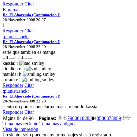
Responder
Citar
Kurama
Re: El Ahorcado (Continuacion I)
28-November-2008 20:07
L
Responder
Citar
:pianistashek:
Re: El Ahorcado (Continuacion I)
28-November-2008 22:20
serie que también es manga:
--ll ----l -l-h-----
kassia: r
kidaliena: n
matilda: h
kurama: l
Responder
Citar
:pianistashek:
Re: El Ahorcado (Continuacion I)
28-November-2008 22:20
siento no poder conectarme mas a menudo kassia
Responder
Citar
Página 84 de 96
Páginas:
79
80
81
82
83
84
85
86
87
88
89
Tema más reciente
Tema más antiguo
Vista de impresión
Lo siento, sólo pueden enviar mensajes si está registrado.