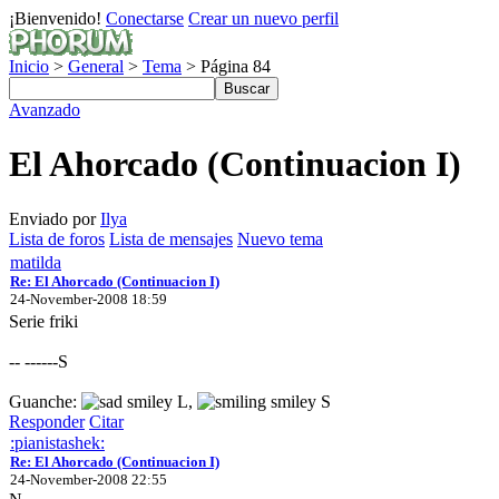
¡Bienvenido!
Conectarse
Crear un nuevo perfil
Inicio
>
General
>
Tema
> Página 84
Avanzado
El Ahorcado (Continuacion I)
Enviado por
Ilya
Lista de foros
Lista de mensajes
Nuevo tema
matilda
Re: El Ahorcado (Continuacion I)
24-November-2008 18:59
Serie friki
-- ------S
Guanche:
L,
S
Responder
Citar
:pianistashek:
Re: El Ahorcado (Continuacion I)
24-November-2008 22:55