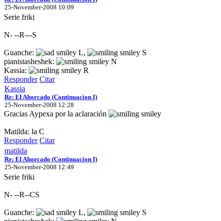
25-November-2008 10:09
Serie friki
N- --R---S
Guanche:
L,
S
pianistasheshek:
N
Kassia:
R
Responder
Citar
Kassia
Re: El Ahorcado (Continuacion I)
25-November-2008 12:28
Gracias Aypexa por la aclaración
Matilda: la C
Responder
Citar
matilda
Re: El Ahorcado (Continuacion I)
25-November-2008 12:49
Serie friki
N- --R--CS
Guanche:
L,
S