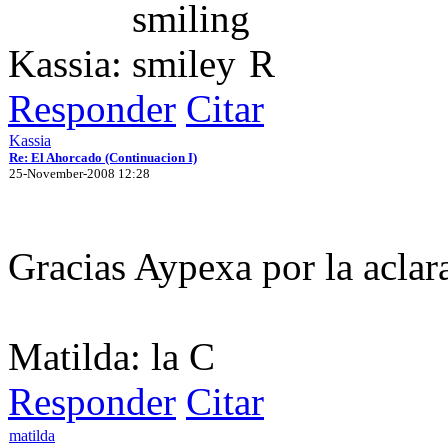
Kassia:
R
Responder
Citar
Kassia
Re: El Ahorcado (Continuacion I)
25-November-2008 12:28
Gracias Aypexa por la acla
Matilda: la C
Responder
Citar
matilda