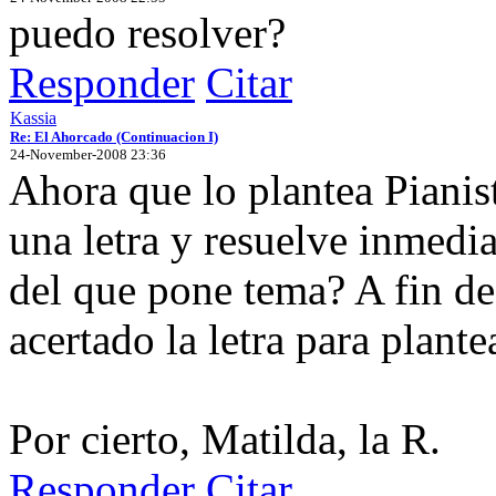
puedo resolver?
Responder
Citar
Kassia
Re: El Ahorcado (Continuacion I)
24-November-2008 23:36
Ahora que lo plantea Pianis
una letra y resuelve inmedi
del que pone tema? A fin de
acertado la letra para plant
Por cierto, Matilda, la R.
Responder
Citar