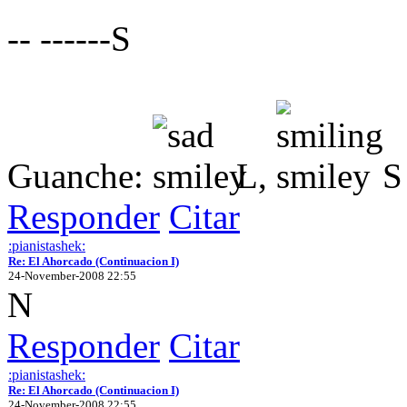
-- ------S
Guanche:
L,
S
Responder
Citar
:pianistashek:
Re: El Ahorcado (Continuacion I)
24-November-2008 22:55
N
Responder
Citar
:pianistashek:
Re: El Ahorcado (Continuacion I)
24-November-2008 22:55