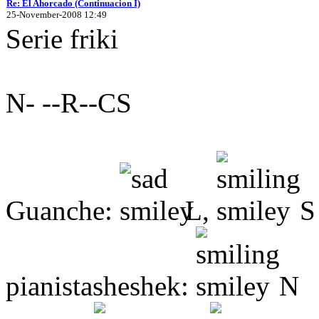
Re: El Ahorcado (Continuacion I)
25-November-2008 12:49
Serie friki
N- --R--CS
Guanche:
L,
S
pianistasheshek:
N