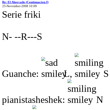
Re: El Ahorcado (Continuacion I)
25-November-2008 10:09
Serie friki
N- --R---S
Guanche:
L,
S
pianistasheshek:
N