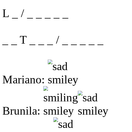
L _ / _ _ _ _ _
_ _ T _ _ _ / _ _ _ _ _
Mariano:
Brunila: