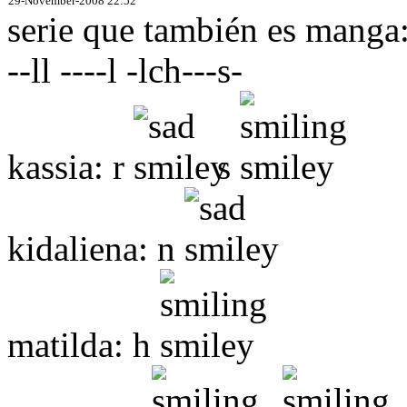
29-November-2008 22:52
serie que también es manga
--ll ----l -lch---s-
kassia: r
s
kidaliena: n
matilda: h