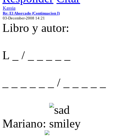
Kassia
Re: El Ahorcado (Continuacion I)
03-December-2008 14:21
Libro y autor:
L _ / _ _ _ _ _
_ _ _ _ _ _ / _ _ _ _ _
Mariano: