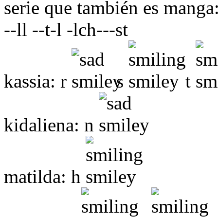
serie que también es manga
--ll --t-l -lch---st
kassia: r
s
t
kidaliena: n
matilda: h