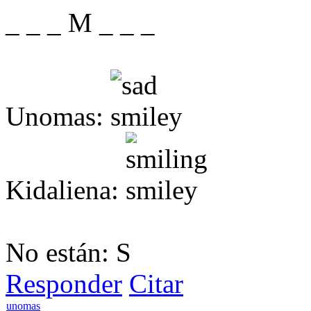
_ _ _ M _ _ _
Unomas:
Kidaliena:
No están: S
Responder
Citar
unomas