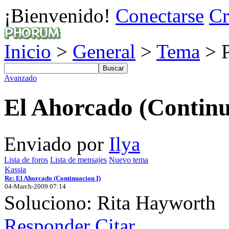
¡Bienvenido!
Conectarse
Cr
Inicio
>
General
>
Tema
> P
Avanzado
El Ahorcado (Continu
Enviado por
Ilya
Lista de foros
Lista de mensajes
Nuevo tema
Kassia
Re: El Ahorcado (Continuacion I)
04-March-2009 07:14
Soluciono: Rita Hayworth
Responder
Citar