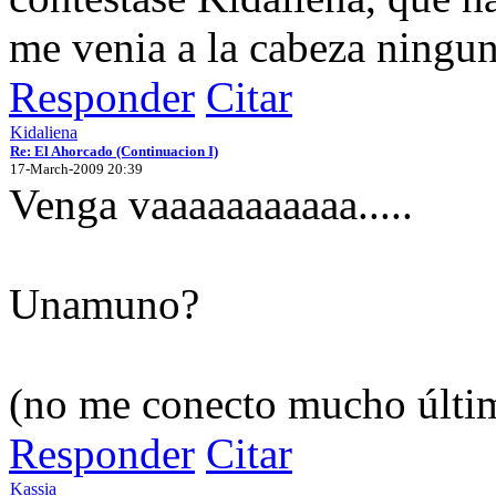
me venia a la cabeza ningu
Responder
Citar
Kidaliena
Re: El Ahorcado (Continuacion I)
17-March-2009 20:39
Venga vaaaaaaaaaaa.....
Unamuno?
(no me conecto mucho últi
Responder
Citar
Kassia