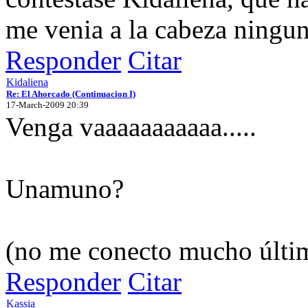
me venia a la cabeza ningu
Responder
Citar
Kidaliena
Re: El Ahorcado (Continuacion I)
17-March-2009 20:39
Venga vaaaaaaaaaaa.....
Unamuno?
(no me conecto mucho últi
Responder
Citar
Kassia