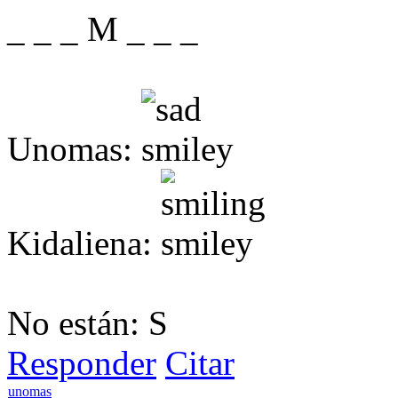
_ _ _ M _ _ _
Unomas:
Kidaliena:
No están: S
Responder
Citar
unomas