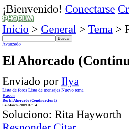
¡Bienvenido!
Conectarse
Cr
Inicio
>
General
>
Tema
> P
Avanzado
El Ahorcado (Continu
Enviado por
Ilya
Lista de foros
Lista de mensajes
Nuevo tema
Kassia
Re: El Ahorcado (Continuacion I)
04-March-2009 07:14
Soluciono: Rita Hayworth
Responder
Citar