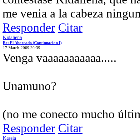
me venia a la cabeza ningu
Responder
Citar
Kidaliena
Re: El Ahorcado (Continuacion I)
17-March-2009 20:39
Venga vaaaaaaaaaaa.....
Unamuno?
(no me conecto mucho últi
Responder
Citar
Kassia