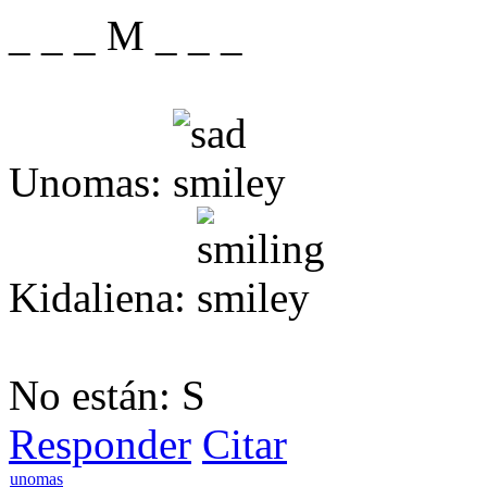
_ _ _ M _ _ _
Unomas:
Kidaliena:
No están: S
Responder
Citar
unomas