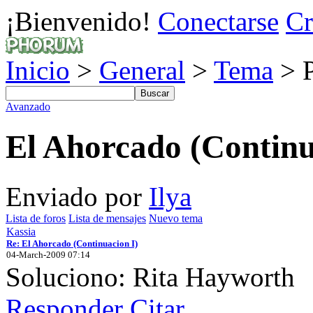
¡Bienvenido!
Conectarse
Cr
Inicio
>
General
>
Tema
> P
Avanzado
El Ahorcado (Continu
Enviado por
Ilya
Lista de foros
Lista de mensajes
Nuevo tema
Kassia
Re: El Ahorcado (Continuacion I)
04-March-2009 07:14
Soluciono: Rita Hayworth
Responder
Citar