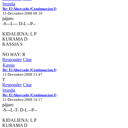
brunila
Re: El Ahorcado (Continuacion I)
11-December-2008 08:10
pájaro
-S---L--- D-L --P--
KIDALIENA: L P
KURAMA D
KASSIA S
NO HAY: R
Responder
Citar
Kassia
Re: El Ahorcado (Continuacion I)
11-December-2008 13:47
T
Responder
Citar
brunila
Re: El Ahorcado (Continuacion I)
11-December-2008 14:17
pájaro
-S---L-T- D-L --P--
KIDALIENA: L P
KURAMA D