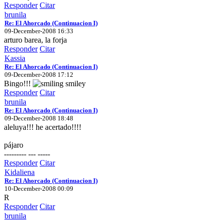
Responder
Citar
brunila
Re: El Ahorcado (Continuacion I)
09-December-2008 16:33
arturo barea, la forja
Responder
Citar
Kassia
Re: El Ahorcado (Continuacion I)
09-December-2008 17:12
Bingo!!!
Responder
Citar
brunila
Re: El Ahorcado (Continuacion I)
09-December-2008 18:48
aleluya!!! he acertado!!!!
pájaro
--------- --- -----
Responder
Citar
Kidaliena
Re: El Ahorcado (Continuacion I)
10-December-2008 00:09
R
Responder
Citar
brunila