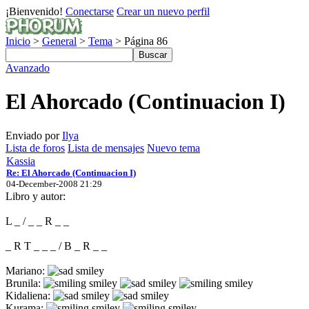
¡Bienvenido!
Conectarse
Crear un nuevo perfil
Inicio
>
General
>
Tema
> Página 86
Avanzado
El Ahorcado (Continuacion I)
Enviado por
Ilya
Lista de foros
Lista de mensajes
Nuevo tema
Kassia
Re: El Ahorcado (Continuacion I)
04-December-2008 21:29
Libro y autor:
L _ / _ _ R _ _
_ R T _ _ _ / B _ R _ _
Mariano:
Brunila:
Kidaliena:
Kurama: