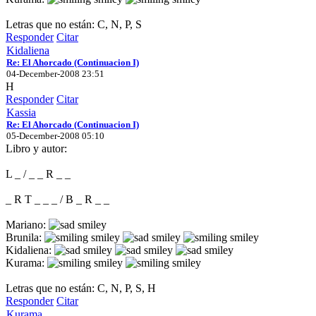
Letras que no están: C, N, P, S
Responder
Citar
Kidaliena
Re: El Ahorcado (Continuacion I)
04-December-2008 23:51
H
Responder
Citar
Kassia
Re: El Ahorcado (Continuacion I)
05-December-2008 05:10
Libro y autor:
L _ / _ _ R _ _
_ R T _ _ _ / B _ R _ _
Mariano:
Brunila:
Kidaliena:
Kurama:
Letras que no están: C, N, P, S, H
Responder
Citar
Kurama