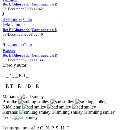
Re: El Ahorcado (Continuacion I)
06-December-2008 12:42
J
Responder
Citar
leda kautner
Re: El Ahorcado (Continuacion I)
08-December-2008 02:40
G
Responder
Citar
Kassia
Re: El Ahorcado (Continuacion I)
09-December-2008 11:33
Libro y autor:
L _ / _ _ R J _
_ R T _ R _ / B _ R _ _
Mariano:
Brunila:
Kidaliena:
Kurama:
Leda:
Letras que no están: C, N, P, S, H, G