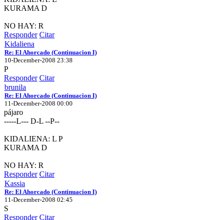
KURAMA D
NO HAY: R
Responder
Citar
Kidaliena
Re: El Ahorcado (Continuacion I)
10-December-2008 23:38
P
Responder
Citar
brunila
Re: El Ahorcado (Continuacion I)
11-December-2008 00:00
pájaro
-----L--- D-L --P--
KIDALIENA: L P
KURAMA D
NO HAY: R
Responder
Citar
Kassia
Re: El Ahorcado (Continuacion I)
11-December-2008 02:45
S
Responder
Citar