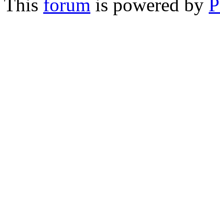
This
forum
is powered by
P