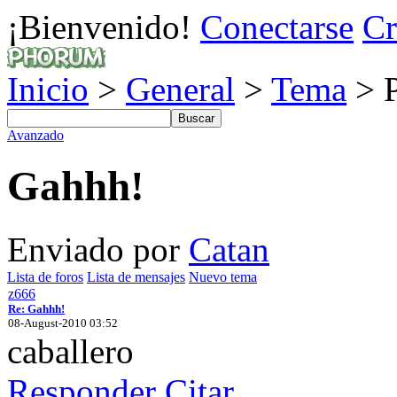
¡Bienvenido!
Conectarse
Cr
Inicio
>
General
>
Tema
> P
Avanzado
Gahhh!
Enviado por
Catan
Lista de foros
Lista de mensajes
Nuevo tema
z666
Re: Gahhh!
08-August-2010 03:52
caballero
Responder
Citar