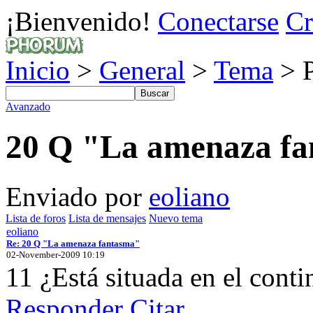
¡Bienvenido!
Conectarse
Cr
Inicio
>
General
>
Tema
> P
Avanzado
20 Q "La amenaza f
Enviado por
eoliano
Lista de foros
Lista de mensajes
Nuevo tema
eoliano
Re: 20 Q "La amenaza fantasma"
02-November-2009 10:19
11 ¿Está situada en el contin
Responder
Citar