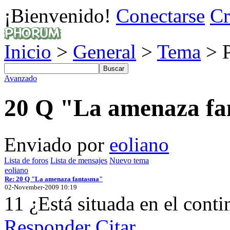
¡Bienvenido!
Conectarse
Cr
Inicio
>
General
>
Tema
> P
Avanzado
20 Q "La amenaza f
Enviado por
eoliano
Lista de foros
Lista de mensajes
Nuevo tema
eoliano
Re: 20 Q "La amenaza fantasma"
02-November-2009 10:19
11 ¿Está situada en el contin
Responder
Citar