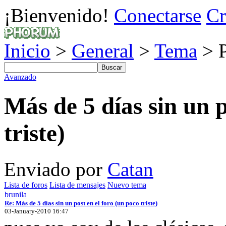
¡Bienvenido!
Conectarse
Cr
Inicio
>
General
>
Tema
> P
Avanzado
Más de 5 días sin un p
triste)
Enviado por
Catan
Lista de foros
Lista de mensajes
Nuevo tema
brunila
Re: Más de 5 días sin un post en el foro (un poco triste)
03-January-2010 16:47