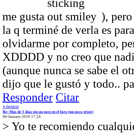
me gusta
), pero
la q terminé de verla es par
olvidarme por completo, per
XDDDD y no creo que nadie 
(aunque nunca se sabe el o
dijo que le gustó y todo.. p
Responder
Citar
jcdenton
Re: Más de 5 días sin un post en el foro (un poco triste)
06-January-2010 17:24
> Yo te recomiendo cualqui