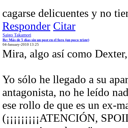
cagarse delicuentes y no ti
Responder
Citar
Saigo Takamori
Re: Más de 5 días sin un post en el foro (un poco triste)
04-January-2010 13:25
Mira, algo así como Dexter,
Yo sólo he llegado a su ap
antagonista, no he leído na
ese rollo de que es un ex-ma
(¡¡¡¡¡¡¡¡¡ATENCIÓN, SPOILE