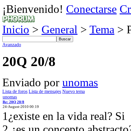
¡Bienvenido!
Conectarse
Cr
Inicio
>
General
>
Tema
> P
Avanzado
20Q 20/8
Enviado por
unomas
Lista de foros
Lista de mensajes
Nuevo tema
unomas
Re: 20Q 20/8
24-August-2010 00:19
1¿existe en la vida real? Si
2.¿es un concepto abstract