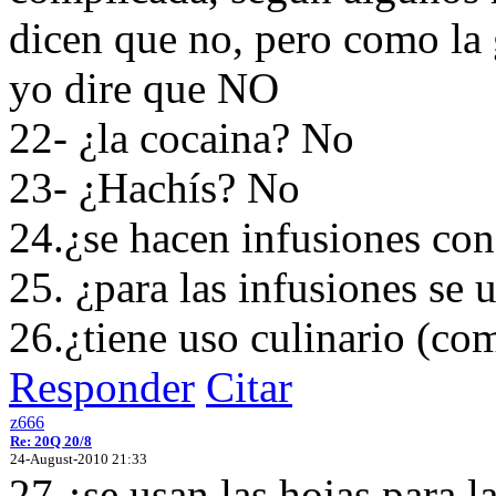
dicen que no, pero como la 
yo dire que NO
22- ¿la cocaina? No
23- ¿Hachís? No
24.¿se hacen infusiones con 
25. ¿para las infusiones se 
26.¿tiene uso culinario (c
Responder
Citar
z666
Re: 20Q 20/8
24-August-2010 21:33
27.¿se usan las hojas para l