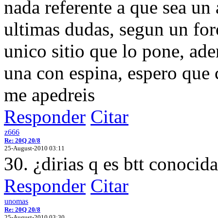
nada referente a que sea un
ultimas dudas, segun un foro
unico sitio que lo pone, ad
una con espina, espero que 
me apedreis
Responder
Citar
z666
Re: 20Q 20/8
25-August-2010 03:11
30. ¿dirias q es btt conoci
Responder
Citar
unomas
Re: 20Q 20/8
25-August-2010 03:30