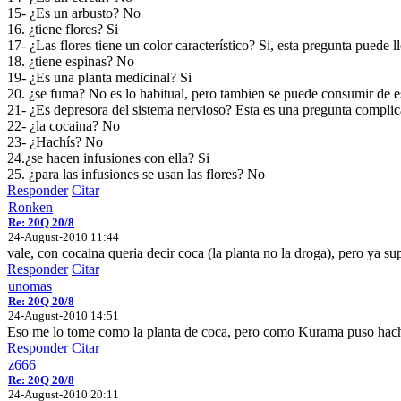
15- ¿Es un arbusto? No
16. ¿tiene flores? Si
17- ¿Las flores tiene un color característico? Si, esta pregunta puede 
18. ¿tiene espinas? No
19- ¿Es una planta medicinal? Si
20. ¿se fuma? No es lo habitual, pero tambien se puede consumir de 
21- ¿Es depresora del sistema nervioso? Esta es una pregunta complic
22- ¿la cocaina? No
23- ¿Hachís? No
24.¿se hacen infusiones con ella? Si
25. ¿para las infusiones se usan las flores? No
Responder
Citar
Ronken
Re: 20Q 20/8
24-August-2010 11:44
vale, con cocaina queria decir coca (la planta no la droga), pero ya su
Responder
Citar
unomas
Re: 20Q 20/8
24-August-2010 14:51
Eso me lo tome como la planta de coca, pero como Kurama puso hachis
Responder
Citar
z666
Re: 20Q 20/8
24-August-2010 20:11