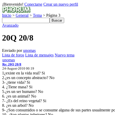
¡Bienvenido!
Conectarse
Crear un nuevo perfil
Inicio
>
General
>
Tema
> Página 3
Avanzado
20Q 20/8
Enviado por
unomas
Lista de foros
Lista de mensajes
Nuevo tema
unomas
Re: 20Q 20/8
24-August-2010 00:19
1¿existe en la vida real? Si
2.¿es un concepto abstracto? No
3- ¿tiene vida? Si
4. ¿Tiene masa? Si
5.¿es un ser humano? No
6. ¿es un animal? No
7- ¿Es del reino vegetal? Si
8. ¿es un arbol? No
9- ¿Son consumidos o se consume alguna de sus partes usualmente p
10- ¿Son plantas inferiores? No