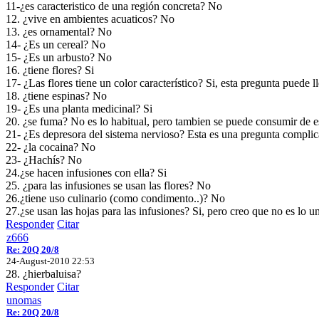
11-¿es caracteristico de una región concreta? No
12. ¿vive en ambientes acuaticos? No
13. ¿es ornamental? No
14- ¿Es un cereal? No
15- ¿Es un arbusto? No
16. ¿tiene flores? Si
17- ¿Las flores tiene un color característico? Si, esta pregunta puede 
18. ¿tiene espinas? No
19- ¿Es una planta medicinal? Si
20. ¿se fuma? No es lo habitual, pero tambien se puede consumir de 
21- ¿Es depresora del sistema nervioso? Esta es una pregunta complic
22- ¿la cocaina? No
23- ¿Hachís? No
24.¿se hacen infusiones con ella? Si
25. ¿para las infusiones se usan las flores? No
26.¿tiene uso culinario (como condimento..)? No
27.¿se usan las hojas para las infusiones? Si, pero creo que no es lo u
Responder
Citar
z666
Re: 20Q 20/8
24-August-2010 22:53
28. ¿hierbaluisa?
Responder
Citar
unomas
Re: 20Q 20/8