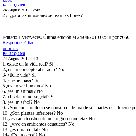
Re: 20Q 20/8
24-August-2010 02:46
25. ¿para las infusiones se usan las flores?
Editado 1 vez/veces. Última edición el 24/08/2010 02:48 por z666.
Responder
Citar
unomas
Re: 20Q 20/8
24-August-2010 04:31
1¿existe en la vida real? Si
2.¿es un concepto abstracto? No
3- ¿tiene vida? Si
4. ¿Tiene masa? Si
5.¿es un ser humano? No
6. ¿es un animal? No
7- ¿Es del reino vegetal? Si
8. ¿es un arbol? No
9- ¿Son consumidos o se consume alguna de sus partes usualmente p
10- ¿Son plantas inferiores? No
11-¿es caracteristico de una región concreta? No
12. ¿vive en ambientes acuaticos? No
13. ¿es ornamental? No
14- ¿Es un cereal? No