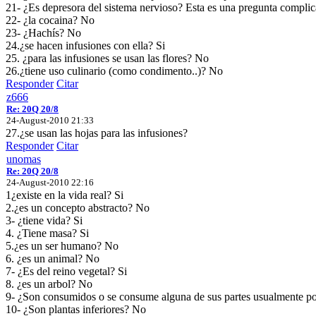
21- ¿Es depresora del sistema nervioso? Esta es una pregunta complic
22- ¿la cocaina? No
23- ¿Hachís? No
24.¿se hacen infusiones con ella? Si
25. ¿para las infusiones se usan las flores? No
26.¿tiene uso culinario (como condimento..)? No
Responder
Citar
z666
Re: 20Q 20/8
24-August-2010 21:33
27.¿se usan las hojas para las infusiones?
Responder
Citar
unomas
Re: 20Q 20/8
24-August-2010 22:16
1¿existe en la vida real? Si
2.¿es un concepto abstracto? No
3- ¿tiene vida? Si
4. ¿Tiene masa? Si
5.¿es un ser humano? No
6. ¿es un animal? No
7- ¿Es del reino vegetal? Si
8. ¿es un arbol? No
9- ¿Son consumidos o se consume alguna de sus partes usualmente p
10- ¿Son plantas inferiores? No