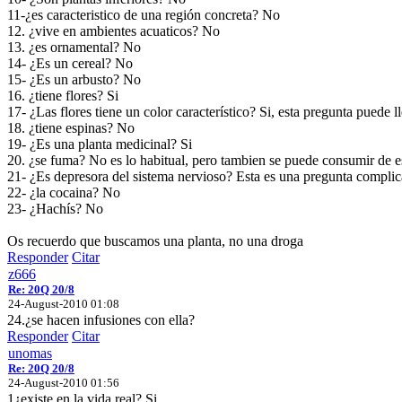
11-¿es caracteristico de una región concreta? No
12. ¿vive en ambientes acuaticos? No
13. ¿es ornamental? No
14- ¿Es un cereal? No
15- ¿Es un arbusto? No
16. ¿tiene flores? Si
17- ¿Las flores tiene un color característico? Si, esta pregunta puede 
18. ¿tiene espinas? No
19- ¿Es una planta medicinal? Si
20. ¿se fuma? No es lo habitual, pero tambien se puede consumir de 
21- ¿Es depresora del sistema nervioso? Esta es una pregunta complic
22- ¿la cocaina? No
23- ¿Hachís? No
Os recuerdo que buscamos una planta, no una droga
Responder
Citar
z666
Re: 20Q 20/8
24-August-2010 01:08
24.¿se hacen infusiones con ella?
Responder
Citar
unomas
Re: 20Q 20/8
24-August-2010 01:56
1¿existe en la vida real? Si