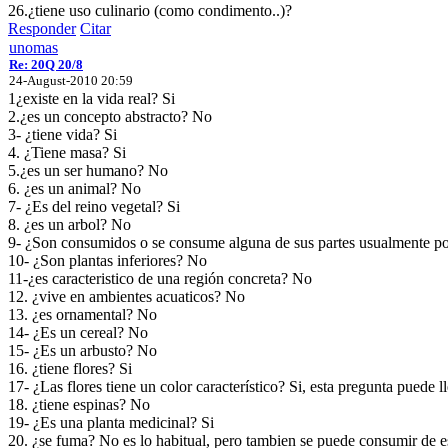
26.¿tiene uso culinario (como condimento..)?
Responder
Citar
unomas
Re: 20Q 20/8
24-August-2010 20:59
1¿existe en la vida real? Si
2.¿es un concepto abstracto? No
3- ¿tiene vida? Si
4. ¿Tiene masa? Si
5.¿es un ser humano? No
6. ¿es un animal? No
7- ¿Es del reino vegetal? Si
8. ¿es un arbol? No
9- ¿Son consumidos o se consume alguna de sus partes usualmente p
10- ¿Son plantas inferiores? No
11-¿es caracteristico de una región concreta? No
12. ¿vive en ambientes acuaticos? No
13. ¿es ornamental? No
14- ¿Es un cereal? No
15- ¿Es un arbusto? No
16. ¿tiene flores? Si
17- ¿Las flores tiene un color característico? Si, esta pregunta puede 
18. ¿tiene espinas? No
19- ¿Es una planta medicinal? Si
20. ¿se fuma? No es lo habitual, pero tambien se puede consumir de 