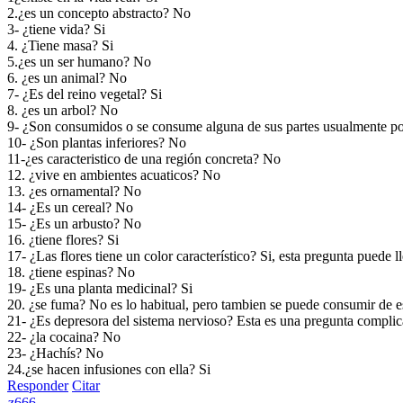
2.¿es un concepto abstracto? No
3- ¿tiene vida? Si
4. ¿Tiene masa? Si
5.¿es un ser humano? No
6. ¿es un animal? No
7- ¿Es del reino vegetal? Si
8. ¿es un arbol? No
9- ¿Son consumidos o se consume alguna de sus partes usualmente p
10- ¿Son plantas inferiores? No
11-¿es caracteristico de una región concreta? No
12. ¿vive en ambientes acuaticos? No
13. ¿es ornamental? No
14- ¿Es un cereal? No
15- ¿Es un arbusto? No
16. ¿tiene flores? Si
17- ¿Las flores tiene un color característico? Si, esta pregunta puede 
18. ¿tiene espinas? No
19- ¿Es una planta medicinal? Si
20. ¿se fuma? No es lo habitual, pero tambien se puede consumir de 
21- ¿Es depresora del sistema nervioso? Esta es una pregunta complic
22- ¿la cocaina? No
23- ¿Hachís? No
24.¿se hacen infusiones con ella? Si
Responder
Citar
z666