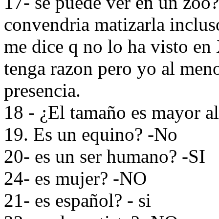
17- se puede ver en un zoo?
convendria matizarla inclus
me dice q no lo ha visto en
tenga razon pero yo al meno
presencia.
18 - ¿El tamaño es mayor al
19. Es un equino? -No
20- es un ser humano? -SI
24- es mujer? -NO
21- es español? - si