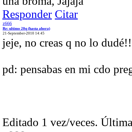
una broma, Jajaja
Responder
Citar
z666
Re: ultimo 20q (hasta ahora)
21-September-2010 14:45
jeje, no creas q no lo dudé!!
pd: pensabas en mi cdo pre
Editado 1 vez/veces. Últim