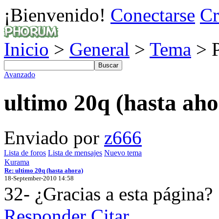
¡Bienvenido!
Conectarse
Cr
Inicio
>
General
>
Tema
> P
Avanzado
ultimo 20q (hasta aho
Enviado por
z666
Lista de foros
Lista de mensajes
Nuevo tema
Kurama
Re: ultimo 20q (hasta ahora)
18-September-2010 14:58
32- ¿Gracias a esta página?
Responder
Citar