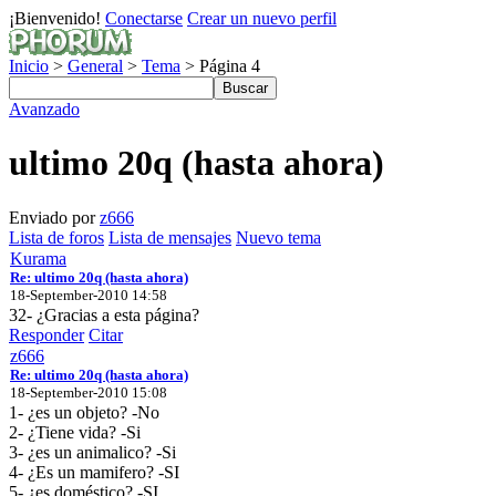
¡Bienvenido!
Conectarse
Crear un nuevo perfil
Inicio
>
General
>
Tema
> Página 4
Avanzado
ultimo 20q (hasta ahora)
Enviado por
z666
Lista de foros
Lista de mensajes
Nuevo tema
Kurama
Re: ultimo 20q (hasta ahora)
18-September-2010 14:58
32- ¿Gracias a esta página?
Responder
Citar
z666
Re: ultimo 20q (hasta ahora)
18-September-2010 15:08
1- ¿es un objeto? -No
2- ¿Tiene vida? -Si
3- ¿es un animalico? -Si
4- ¿Es un mamifero? -SI
5- ¿es doméstico? -SI