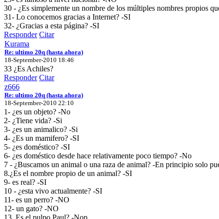
30 - ¿Es simplemente un nombre de los múltiples nombres propios qu
31- Lo conocemos gracias a Internet? -SI
32- ¿Gracias a esta página? -SI
Responder
Citar
Kurama
Re: ultimo 20q (hasta ahora)
18-September-2010 18:46
33 ¿Es Achiles?
Responder
Citar
z666
Re: ultimo 20q (hasta ahora)
18-September-2010 22:10
1- ¿es un objeto? -No
2- ¿Tiene vida? -Si
3- ¿es un animalico? -Si
4- ¿Es un mamifero? -SI
5- ¿es doméstico? -SI
6- ¿es doméstico desde hace relativamente poco tiempo? -No
7 - ¿Buscamos un animal o una raza de animal? -En principio solo puedo
8.¿Es el nombre propio de un animal? -SI
9- es real? -SI
10 - ¿esta vivo actualmente? -SI
11- es un perro? -NO
12- un gato? -NO
13. Es el pulpo Paul? -Nop