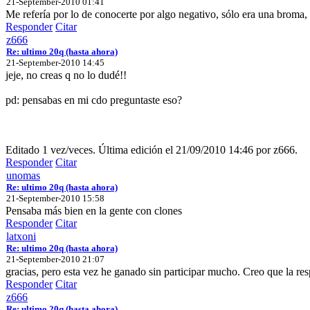
21-September-2010 01:41
Me refería por lo de conocerte por algo negativo, sólo era una broma, 
Responder
Citar
z666
Re: ultimo 20q (hasta ahora)
21-September-2010 14:45
jeje, no creas q no lo dudé!!
pd: pensabas en mi cdo preguntaste eso?
Editado 1 vez/veces. Última edición el 21/09/2010 14:46 por z666.
Responder
Citar
unomas
Re: ultimo 20q (hasta ahora)
21-September-2010 15:58
Pensaba más bien en la gente con clones
Responder
Citar
latxoni
Re: ultimo 20q (hasta ahora)
21-September-2010 21:07
gracias, pero esta vez he ganado sin participar mucho. Creo que la resp
Responder
Citar
z666
Re: ultimo 20q (hasta ahora)