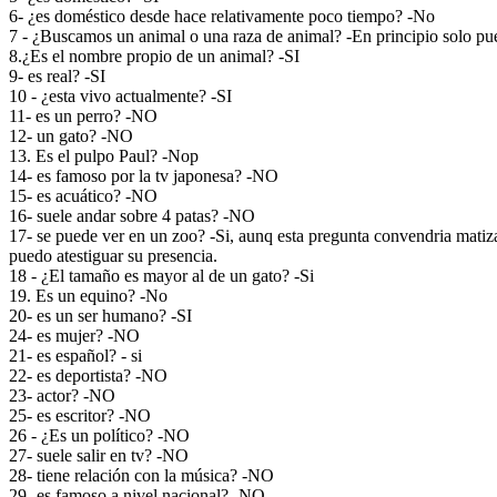
6- ¿es doméstico desde hace relativamente poco tiempo? -No
7 - ¿Buscamos un animal o una raza de animal? -En principio solo puedo
8.¿Es el nombre propio de un animal? -SI
9- es real? -SI
10 - ¿esta vivo actualmente? -SI
11- es un perro? -NO
12- un gato? -NO
13. Es el pulpo Paul? -Nop
14- es famoso por la tv japonesa? -NO
15- es acuático? -NO
16- suele andar sobre 4 patas? -NO
17- se puede ver en un zoo? -Si, aunq esta pregunta convendria matiz
puedo atestiguar su presencia.
18 - ¿El tamaño es mayor al de un gato? -Si
19. Es un equino? -No
20- es un ser humano? -SI
24- es mujer? -NO
21- es español? - si
22- es deportista? -NO
23- actor? -NO
25- es escritor? -NO
26 - ¿Es un político? -NO
27- suele salir en tv? -NO
28- tiene relación con la música? -NO
29- es famoso a nivel nacional? -NO