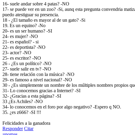
16- suele andar sobre 4 patas? -NO
17- se puede ver en un zoo? -Si, aunq esta pregunta convendria matiz
puedo atestiguar su presencia.
18 - ¿El tamaño es mayor al de un gato? -Si
19. Es un equino? -No
20- es un ser humano? -SI
24- es mujer? -NO
21- es español? - si
22- es deportista? -NO
23- actor? -NO
25- es escritor? -NO
26 - ¿Es un político? -NO
27- suele salir en tv? -NO
28- tiene relación con la música? -NO
29- es famoso a nivel nacional? -NO
30 - ¿Es simplemente un nombre de los múltiples nombres propios qu
31- Lo conocemos gracias a Internet? -SI
32- ¿Gracias a esta página? -SI
33 ¿Es Achiles? -NO
34- lo conocemos en el foro por algo negativo? -Espero q NO.
35. ¿es z666? -SI !!!
Felicidades a la ganadora
Responder
Citar
unomas