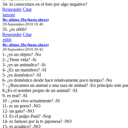
34- lo conocemos en el foro por algo negativo?
Responder
Citar
latxoni
Re: ultimo 20q (hasta ahora)
20-September-2010 19:46
35. ¿es z666?
Responder
Citar
z666
Re: ultimo 20q (hasta ahora)
20-September-2010 20:42
1- ¿es un objeto? -No
2- ¿Tiene vida? -Si
3- ¿es un animalico? -Si
4- ¿Es un mamifero? -SI
5- ¿es doméstico? -SI
6- ¿es doméstico desde hace relativamente poco tiempo? -No
7 - ¿Buscamos un animal o una raza de animal? -En principio solo puedo
8.¿Es el nombre propio de un animal? -SI
9- es real? -SI
10 - ¿esta vivo actualmente? -SI
11- es un perro? -NO
12- un gato? -NO
13. Es el pulpo Paul? -Nop
14- es famoso por la tv japonesa? -NO
15- es acuático? -NO