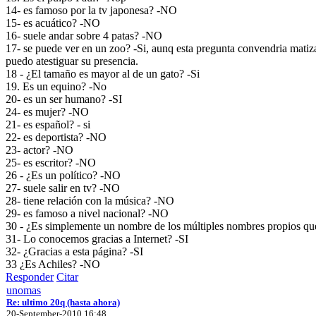
14- es famoso por la tv japonesa? -NO
15- es acuático? -NO
16- suele andar sobre 4 patas? -NO
17- se puede ver en un zoo? -Si, aunq esta pregunta convendria matiz
puedo atestiguar su presencia.
18 - ¿El tamaño es mayor al de un gato? -Si
19. Es un equino? -No
20- es un ser humano? -SI
24- es mujer? -NO
21- es español? - si
22- es deportista? -NO
23- actor? -NO
25- es escritor? -NO
26 - ¿Es un político? -NO
27- suele salir en tv? -NO
28- tiene relación con la música? -NO
29- es famoso a nivel nacional? -NO
30 - ¿Es simplemente un nombre de los múltiples nombres propios qu
31- Lo conocemos gracias a Internet? -SI
32- ¿Gracias a esta página? -SI
33 ¿Es Achiles? -NO
Responder
Citar
unomas
Re: ultimo 20q (hasta ahora)
20-September-2010 16:48