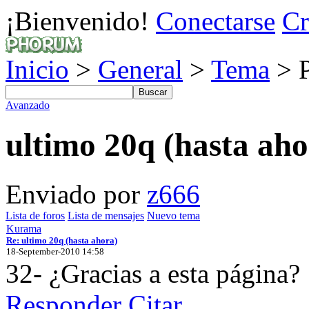
¡Bienvenido!
Conectarse
Cr
Inicio
>
General
>
Tema
> P
Avanzado
ultimo 20q (hasta aho
Enviado por
z666
Lista de foros
Lista de mensajes
Nuevo tema
Kurama
Re: ultimo 20q (hasta ahora)
18-September-2010 14:58
32- ¿Gracias a esta página?
Responder
Citar