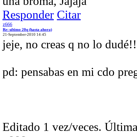
una broma, Jajaja
Responder
Citar
z666
Re: ultimo 20q (hasta ahora)
21-September-2010 14:45
jeje, no creas q no lo dudé!!
pd: pensabas en mi cdo pre
Editado 1 vez/veces. Últim