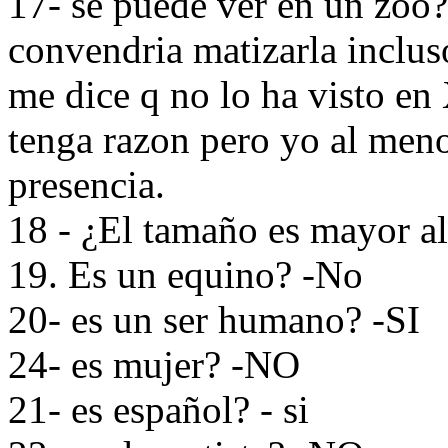
17- se puede ver en un zoo?
convendria matizarla inclus
me dice q no lo ha visto en
tenga razon pero yo al meno
presencia.
18 - ¿El tamaño es mayor al
19. Es un equino? -No
20- es un ser humano? -SI
24- es mujer? -NO
21- es español? - si