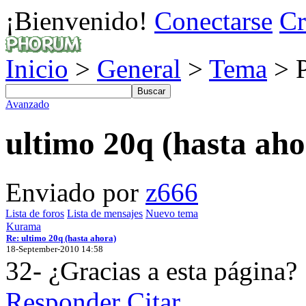
¡Bienvenido!
Conectarse
Cr
Inicio
>
General
>
Tema
> P
Avanzado
ultimo 20q (hasta aho
Enviado por
z666
Lista de foros
Lista de mensajes
Nuevo tema
Kurama
Re: ultimo 20q (hasta ahora)
18-September-2010 14:58
32- ¿Gracias a esta página?
Responder
Citar