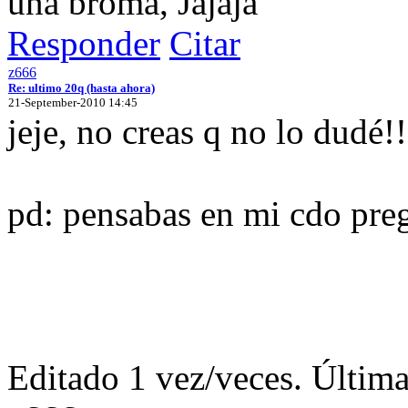
una broma, Jajaja
Responder
Citar
z666
Re: ultimo 20q (hasta ahora)
21-September-2010 14:45
jeje, no creas q no lo dudé!!
pd: pensabas en mi cdo pre
Editado 1 vez/veces. Últim