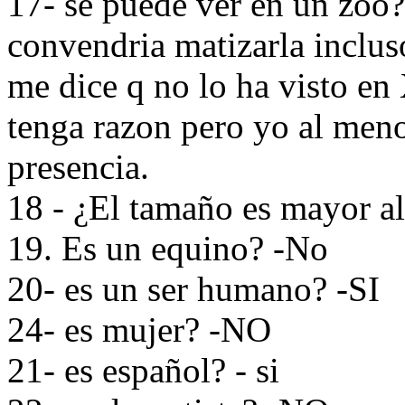
17- se puede ver en un zoo?
convendria matizarla inclus
me dice q no lo ha visto en
tenga razon pero yo al meno
presencia.
18 - ¿El tamaño es mayor al
19. Es un equino? -No
20- es un ser humano? -SI
24- es mujer? -NO
21- es español? - si