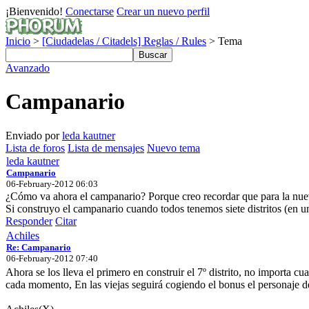
¡Bienvenido!
Conectarse
Crear un nuevo perfil
Inicio
>
[Ciudadelas / Citadels] Reglas / Rules
> Tema
Avanzado
Campanario
Enviado por
leda kautner
Lista de foros
Lista de mensajes
Nuevo tema
leda kautner
Campanario
06-February-2012 06:03
¿Cómo va ahora el campanario? Porque creo recordar que para la nuev
Si construyo el campanario cuando todos tenemos siete distritos (en un
Responder
Citar
Achiles
Re: Campanario
06-February-2012 07:40
Ahora se los lleva el primero en construir el 7º distrito, no importa cu
cada momento, En las viejas seguirá cogiendo el bonus el personaje 