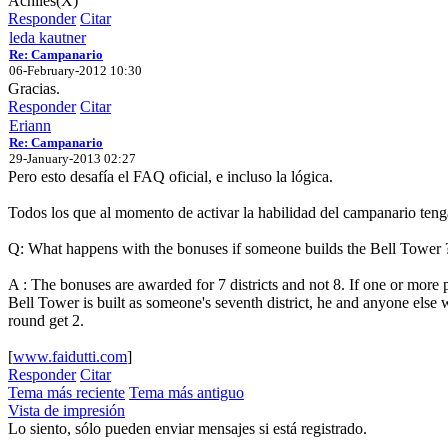
Achiles(X)
Responder
Citar
leda kautner
Re: Campanario
06-February-2012 10:30
Gracias.
Responder
Citar
Eriann
Re: Campanario
29-January-2013 02:27
Pero esto desafía el FAQ oficial, e incluso la lógica.
Todos los que al momento de activar la habilidad del campanario ten
Q: What happens with the bonuses if someone builds the Bell Tower 
A : The bonuses are awarded for 7 districts and not 8. If one or more p
Bell Tower is built as someone's seventh district, he and anyone else w
round get 2.
[
www.faidutti.com
]
Responder
Citar
Tema más reciente
Tema más antiguo
Vista de impresión
Lo siento, sólo pueden enviar mensajes si está registrado.