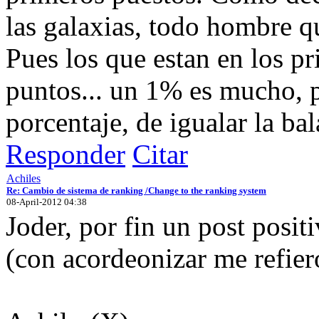
las galaxias, todo hombre qu
Pues los que estan en los p
puntos... un 1% es mucho, p
porcentaje, de igualar la bal
Responder
Citar
Achiles
Re: Cambio de sistema de ranking /Change to the ranking system
08-April-2012 04:38
Joder, por fin un post positi
(con acordeonizar me refiero 