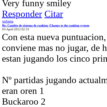
Very funny
Responder
Citar
unfanta
Re: Cambio de sistema de ranking /Change to the ranking system
03-April-2012 02:53
Con esta nueva puntuacion, a
conviene mas no jugar, de h
estan jugando los cinco pri
Nº partidas jugando actual
eran oren 1
Buckaroo 2