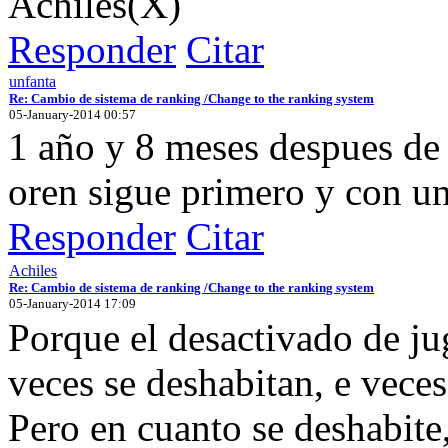
Achiles(X)
Responder
Citar
unfanta
Re: Cambio de sistema de ranking /Change to the ranking system
05-January-2014 00:57
1 año y 8 meses despues de q
oren sigue primero y con un
Responder
Citar
Achiles
Re: Cambio de sistema de ranking /Change to the ranking system
05-January-2014 17:09
Porque el desactivado de j
veces se deshabitan, e veces
Pero en cuanto se deshabite,