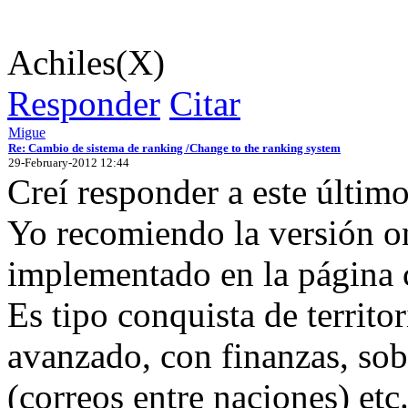
Achiles(X)
Responder
Citar
Migue
Re: Cambio de sistema de ranking /Change to the ranking system
29-February-2012 12:44
Creí responder a este último
Yo recomiendo la versión o
implementado en la página 
Es tipo conquista de territo
avanzado, con finanzas, so
(correos entre naciones) etc