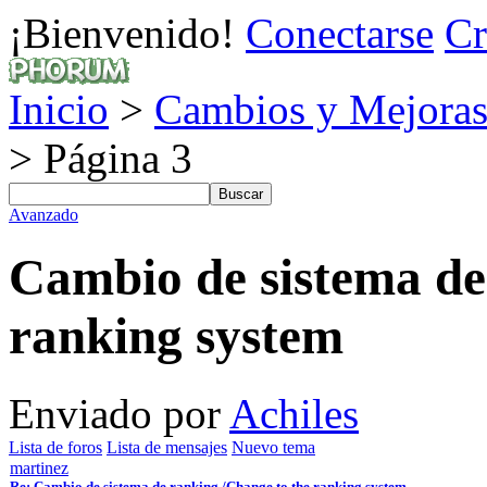
¡Bienvenido!
Conectarse
Cr
Inicio
>
Cambios y Mejoras
> Página 3
Avanzado
Cambio de sistema de
ranking system
Enviado por
Achiles
Lista de foros
Lista de mensajes
Nuevo tema
martinez
Re: Cambio de sistema de ranking /Change to the ranking system