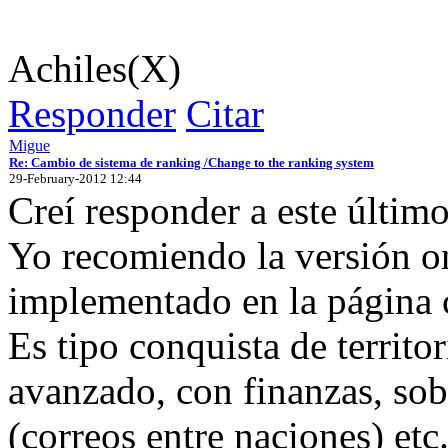
Achiles(X)
Responder
Citar
Migue
Re: Cambio de sistema de ranking /Change to the ranking system
29-February-2012 12:44
Creí responder a este último
Yo recomiendo la versión o
implementado en la página 
Es tipo conquista de territo
avanzado, con finanzas, so
(correos entre naciones) etc