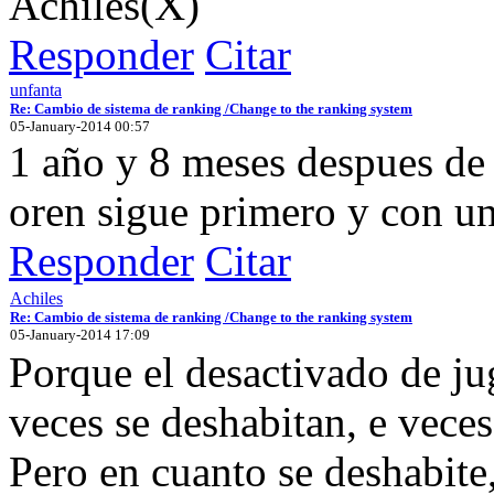
Achiles(X)
Responder
Citar
unfanta
Re: Cambio de sistema de ranking /Change to the ranking system
05-January-2014 00:57
1 año y 8 meses despues de q
oren sigue primero y con un
Responder
Citar
Achiles
Re: Cambio de sistema de ranking /Change to the ranking system
05-January-2014 17:09
Porque el desactivado de j
veces se deshabitan, e veces
Pero en cuanto se deshabite,