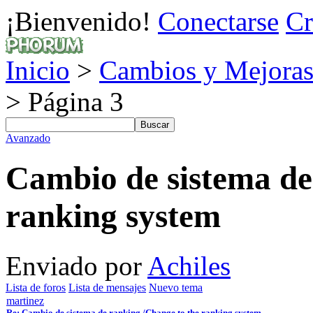
¡Bienvenido!
Conectarse
Cr
Inicio
>
Cambios y Mejoras
> Página 3
Avanzado
Cambio de sistema de
ranking system
Enviado por
Achiles
Lista de foros
Lista de mensajes
Nuevo tema
martinez
Re: Cambio de sistema de ranking /Change to the ranking system