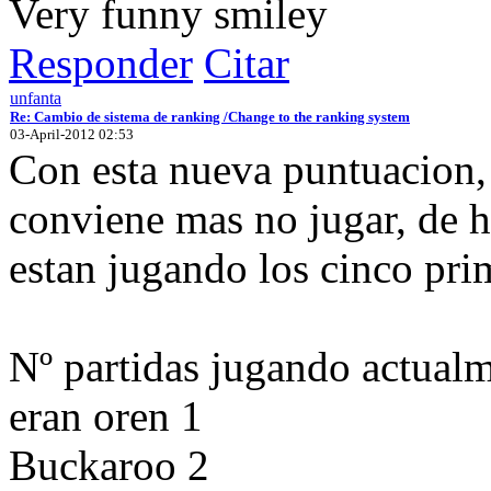
Very funny
Responder
Citar
unfanta
Re: Cambio de sistema de ranking /Change to the ranking system
03-April-2012 02:53
Con esta nueva puntuacion, a
conviene mas no jugar, de h
estan jugando los cinco pri
Nº partidas jugando actual
eran oren 1
Buckaroo 2