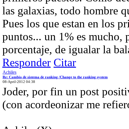
las galaxias, todo hombre qu
Pues los que estan en los p
puntos... un 1% es mucho, p
porcentaje, de igualar la bal
Responder
Citar
Achiles
Re: Cambio de sistema de ranking /Change to the ranking system
08-April-2012 04:38
Joder, por fin un post positi
(con acordeonizar me refiero 