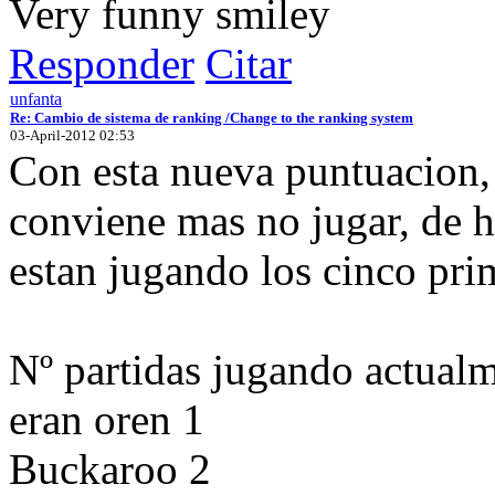
Very funny
Responder
Citar
unfanta
Re: Cambio de sistema de ranking /Change to the ranking system
03-April-2012 02:53
Con esta nueva puntuacion, a
conviene mas no jugar, de h
estan jugando los cinco pri
Nº partidas jugando actual
eran oren 1
Buckaroo 2