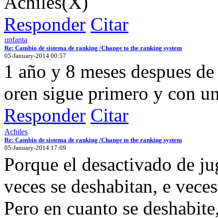
Achiles(X)
Responder
Citar
unfanta
Re: Cambio de sistema de ranking /Change to the ranking system
05-January-2014 00:57
1 año y 8 meses despues de q
oren sigue primero y con un
Responder
Citar
Achiles
Re: Cambio de sistema de ranking /Change to the ranking system
05-January-2014 17:09
Porque el desactivado de j
veces se deshabitan, e veces
Pero en cuanto se deshabite,