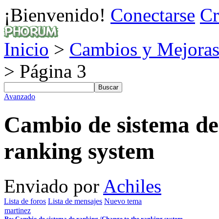
¡Bienvenido!
Conectarse
Cr
Inicio
>
Cambios y Mejoras
> Página 3
Avanzado
Cambio de sistema de
ranking system
Enviado por
Achiles
Lista de foros
Lista de mensajes
Nuevo tema
martinez
Re: Cambio de sistema de ranking /Change to the ranking system