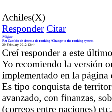
Achiles(X)
Responder
Citar
Migue
Re: Cambio de sistema de ranking /Change to the ranking system
29-February-2012 12:44
Creí responder a este último
Yo recomiendo la versión o
implementado en la página 
Es tipo conquista de territo
avanzado, con finanzas, so
(correos entre naciones) etc