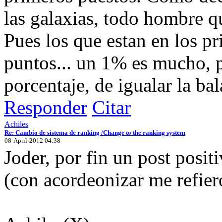
las galaxias, todo hombre qu
Pues los que estan en los p
puntos... un 1% es mucho, p
porcentaje, de igualar la bal
Responder
Citar
Achiles
Re: Cambio de sistema de ranking /Change to the ranking system
08-April-2012 04:38
Joder, por fin un post positi
(con acordeonizar me refiero 