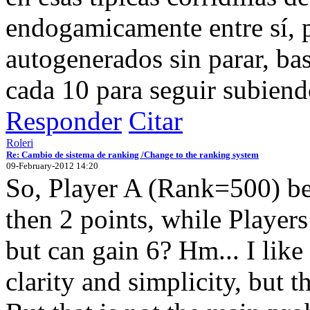
endogamicamente entre sí, 
autogenerados sin parar, ba
cada 10 para seguir subiend
Responder
Citar
Roleri
Re: Cambio de sistema de ranking /Change to the ranking system
09-February-2012 14:20
So, Player A (Rank=500) be
then 2 points, while Player
but can gain 6? Hm... I like
clarity and simplicity, but 