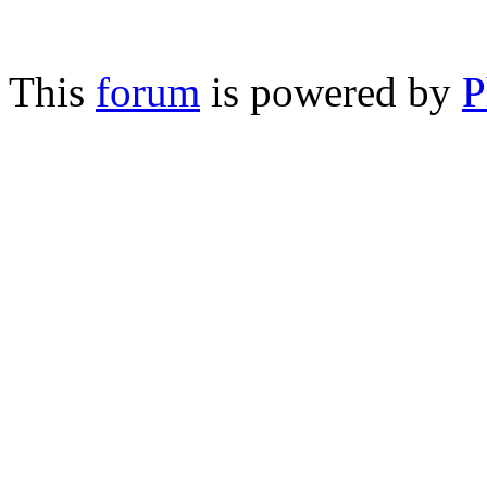
This
forum
is powered by
P