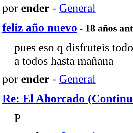
por
ender
-
General
feliz año nuevo
- 18 años ant
pues eso q disfruteis to
a todos hasta mañana
por
ender
-
General
Re: El Ahorcado (Continu
P