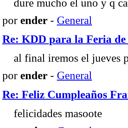
dure mucho el uno y q ca
por
ender
-
General
Re: KDD para la Feria de
al final iremos el jueves 
por
ender
-
General
Re: Feliz Cumpleaños Fran!!
felicidades masoote