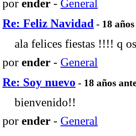
por
ender
-
General
Re: Feliz Navidad
- 18 años
ala felices fiestas !!!! q 
por
ender
-
General
Re: Soy nuevo
- 18 años ant
bienvenido!!
por
ender
-
General