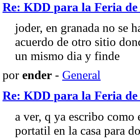
Re: KDD para la Feria de
joder, en granada no se h
acuerdo de otro sitio do
un mismo dia y finde
por
ender
-
General
Re: KDD para la Feria de
a ver, q ya escribo como
portatil en la casa para d