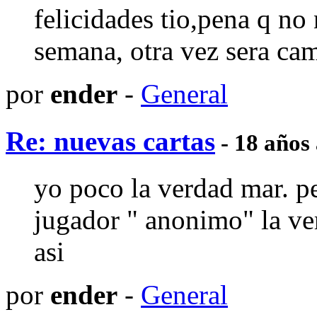
felicidades tio,pena q n
semana, otra vez sera c
por
ender
-
General
Re: nuevas cartas
- 18 años 
yo poco la verdad mar. pe
jugador " anonimo" la ve
asi
por
ender
-
General