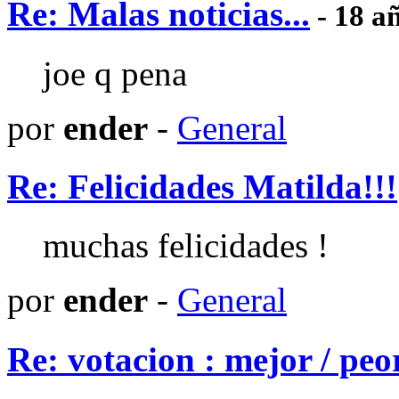
Re: Malas noticias...
- 18 a
joe q pena
por
ender
-
General
Re: Felicidades Matilda!!!
muchas felicidades !
por
ender
-
General
Re: votacion : mejor / peo