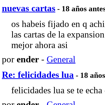
nuevas cartas
- 18 años ante
os habeis fijado en q ach
las cartas de la expansio
mejor ahora asi
por
ender
-
General
Re: felicidades lua
- 18 años
felicidades lua se te ech
por
ender
-
General