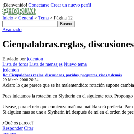
¡Bienvenido!
Conectarse
Crear un nuevo perfil
Inicio
>
General
>
Tema
> Página 12
Avanzado
Cienpalabras.reglas, discusiones
Enviado por
jcdenton
Lista de foros
Lista de mensajes
Nuevo tema
jcdenton
Re: Cienpalabras.reglas, discusiones, paridas, preguntas, risas y demás
29-March-2008 20:24
Aclaro lo que parece que se ha malentendido: rotación supone cambiar
Pues iniciamos la rotación en Slytherin en el siguiente reto. Propon
Usease, para el reto que comienza mañana matilda será prefecta. Para 
Si alguien mas se une a Slytherin irá después de mí en el orden de pref
¿Qué os parece?
Responder
Citar
aypexa