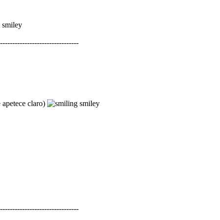
--------------------------------
e apetece claro)
--------------------------------