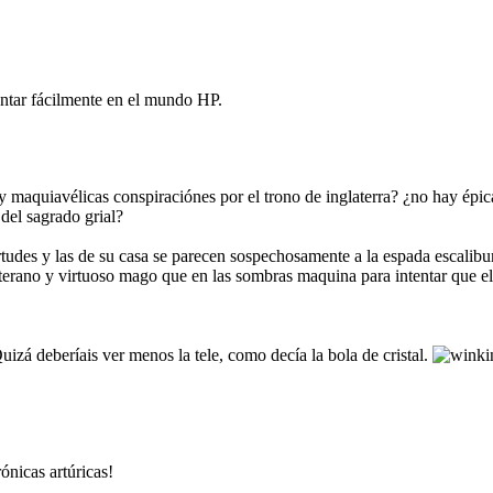
entar fácilmente en el mundo HP.
aquiavélicas conspiraciónes por el trono de inglaterra? ¿no hay épicas 
 del sagrado grial?
tudes y las de su casa se parecen sospechosamente a la espada escalibu
terano y virtuoso mago que en las sombras maquina para intentar que e
izá deberíais ver menos la tele, como decía la bola de cristal.
nicas artúricas!