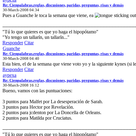
Re: Cienpalabras.reglas, discusiones, paridas, preguntas, risas y demás
30-March-2008 04:34
Pues a Guanche le toca la semana que viene, ea
----------------------------------------------------------------------------------------
"Tú lo que quieres es que yo haga el hipopótamo"
"Yo tengo un tallarín, un tallarín..."
Responder
Citar
Guanche
Re: Cienpalabras.reglas, discusiones, paridas, preguntas, risas y demás
30-March-2008 04:40
Esta bien, el de la semana que viene voto yo y la siguiente kynes (si l
Responder
Citar
aypexa
Re: Cienpalabras.reglas, discusiones, paridas, preguntas, risas y demás
30-March-2008 16:12
Bueno, vamos con las puntuaciones:
3 puntos para Malfet por La desesperación de Sarah.
3 puntos para Hector por Revelación.
2 puntos para jcdenton por La Doncella de Orleans.
2 puntos para Matilda por Cruciatus.
----------------------------------------------------------------------------------------
"Tú lo que quieres es que yo haga el hipopótamo"