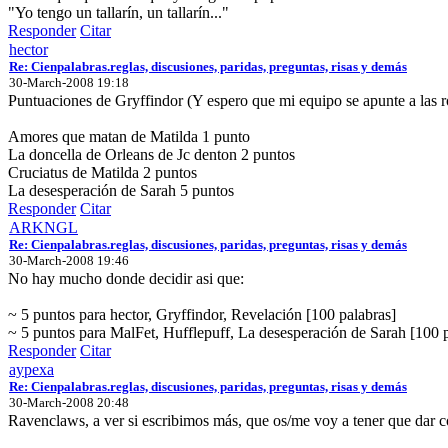
"Yo tengo un tallarín, un tallarín..."
Responder
Citar
hector
Re: Cienpalabras.reglas, discusiones, paridas, preguntas, risas y demás
30-March-2008 19:18
Puntuaciones de Gryffindor (Y espero que mi equipo se apunte a las r
Amores que matan de Matilda 1 punto
La doncella de Orleans de Jc denton 2 puntos
Cruciatus de Matilda 2 puntos
La desesperación de Sarah 5 puntos
Responder
Citar
ARKNGL
Re: Cienpalabras.reglas, discusiones, paridas, preguntas, risas y demás
30-March-2008 19:46
No hay mucho donde decidir asi que:
~ 5 puntos para hector, Gryffindor, Revelación [100 palabras]
~ 5 puntos para MalFet, Hufflepuff, La desesperación de Sarah [100 
Responder
Citar
aypexa
Re: Cienpalabras.reglas, discusiones, paridas, preguntas, risas y demás
30-March-2008 20:48
Ravenclaws, a ver si escribimos más, que os/me voy a tener que dar c