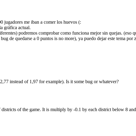
00 jugadores me iban a comer los huevos (:
a gráfica actual.
iferentes) podremos comprobar como funciona mejor sin quejas. (eso quie
l bug de quedarse a 0 puntos is no more), ya puedo dejar este tema por
,77 instead of 1,97 for example). Is it some bug or whatever?
districts of the game. It is multiply by -0.1 by each district below 8 and