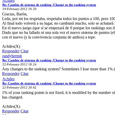
Achiles
Re: Cambio de sistema de ranking /Change to the ranking system
19-February-2012 16:20
Gracias, Barón,
Leda, por mi los respetaba, respetaba todos los puntos a 100, pero 10
Al final todo volverá a su lugar, no cambiará mucho, solo se achatará l
En el nuevo juego (que sí se empezará de 0 porque los rankings son d
Dado que no ha fallado ni una sola vez el nuevo sistema de puntos (e
con el nuevo (y la convivencia conjunta de ambos) a tope.
Achiles(X)
Responder
Citar
randyhermit
Re: Cambio de sistema de ranking /Change to the ranking system
22-February-2012 18:24
Any changes to the ranking system? Sometimes I lose more than 1% (2
Responder
Citar
Achiles
Re: Cambio de sistema de ranking /Change to the ranking system
22-February-2012 20:42
1% of your ranking points is not fixed, it is modified by the number of 
has changed.
Achiles(X)
Responder
Citar