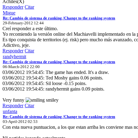
Achiles(X)
Responder
Citar
Migue
Re: Cambio de sistema de ranking /Change to the ranking system
29-February-2012 12:44
Creí responder a este último.
Yo recomiendo la versión online del Machiavelli implementado en la 
Es tipo conquista de territorios (ej. risk) pero mucho más avanzado, 
Adictivo, jeje.
Responder
Citar
randyhermit
Re: Cambio de sistema de ranking /Change to the ranking system
06-March-2012 22:00
03/06/2012 19:54:45: The game has ended. It's a draw.
03/06/2012 19:54:45: Ted Mosby gains 0.06 points.
03/06/2012 19:54:45: Sil loose -0.15 poins.
03/06/2012 19:54:45: randyhermit gains 0.09 points.
Very funny
Responder
Citar
unfanta
Re: Cambio de sistema de ranking /Change to the ranking system
03-April-2012 02:53
Con esta nueva puntuacion, a los que estan arriba les conviene mas no 