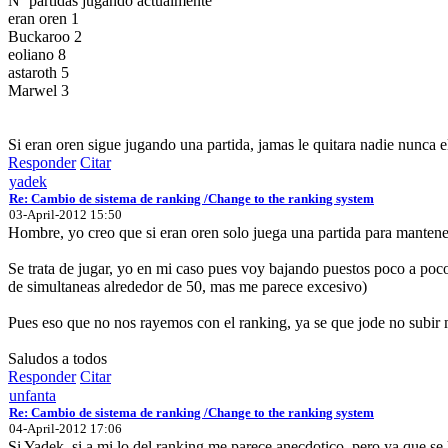
Nº partidas jugando actualmente
eran oren 1
Buckaroo 2
eoliano 8
astaroth 5
Marwel 3
Si eran oren sigue jugando una partida, jamas le quitara nadie nunca e
Responder
Citar
yadek
Re: Cambio de sistema de ranking /Change to the ranking system
03-April-2012 15:50
Hombre, yo creo que si eran oren solo juega una partida para mantener
Se trata de jugar, yo en mi caso pues voy bajando puestos poco a poco 
de simultaneas alrededor de 50, mas me parece excesivo)
Pues eso que no nos rayemos con el ranking, ya se que jode no subir 
Saludos a todos
Responder
Citar
unfanta
Re: Cambio de sistema de ranking /Change to the ranking system
04-April-2012 17:06
Si Yadek, si a mi lo del ranking me parece anecdotico, pero ya que se 