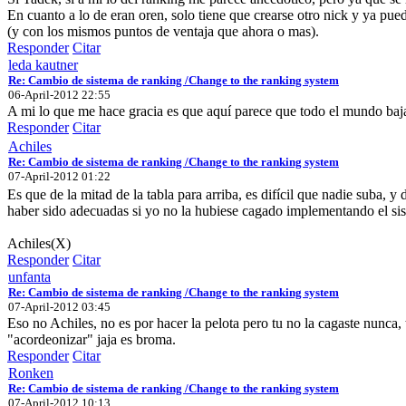
En cuanto a lo de eran oren, solo tiene que crearse otro nick y ya pu
(y con los mismos puntos de ventaja que ahora o mas).
Responder
Citar
leda kautner
Re: Cambio de sistema de ranking /Change to the ranking system
06-April-2012 22:55
A mi lo que me hace gracia es que aquí parece que todo el mundo baj
Responder
Citar
Achiles
Re: Cambio de sistema de ranking /Change to the ranking system
07-April-2012 01:22
Es que de la mitad de la tabla para arriba, es difícil que nadie suba, y
haber sido adecuadas si yo no la hubiese cagado implementando el si
Achiles(X)
Responder
Citar
unfanta
Re: Cambio de sistema de ranking /Change to the ranking system
07-April-2012 03:45
Eso no Achiles, no es por hacer la pelota pero tu no la cagaste nunca
"acordeonizar" jaja es broma.
Responder
Citar
Ronken
Re: Cambio de sistema de ranking /Change to the ranking system
07-April-2012 10:13