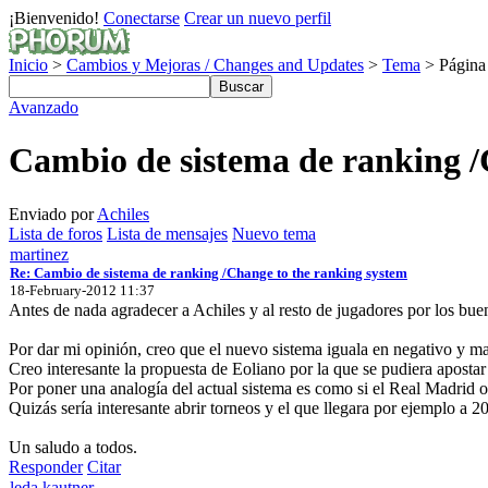
¡Bienvenido!
Conectarse
Crear un nuevo perfil
Inicio
>
Cambios y Mejoras / Changes and Updates
>
Tema
> Página
Avanzado
Cambio de sistema de ranking /
Enviado por
Achiles
Lista de foros
Lista de mensajes
Nuevo tema
martinez
Re: Cambio de sistema de ranking /Change to the ranking system
18-February-2012 11:37
Antes de nada agradecer a Achiles y al resto de jugadores por los b
Por dar mi opinión, creo que el nuevo sistema iguala en negativo y ma
Creo interesante la propuesta de Eoliano por la que se pudiera apost
Por poner una analogía del actual sistema es como si el Real Madrid
Quizás sería interesante abrir torneos y el que llegara por ejemplo a 20
Un saludo a todos.
Responder
Citar
leda kautner