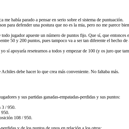
a me había parado a pensar en serio sobre el sistema de puntuación.
 son para defender una postura que no es la mia, pero no me parece bien 
ue todo jugador apueste un número de puntos fijo. Que sí, que entonces 
entre 50 y 200 puntos, pues tampoco va a ser tan diferente el hecho de 
, yo sí apoyaría resetearnos a todos y empezar de 100 (y os juro que t
 Achiles debe hacer lo que crea más conveniente. No faltaba más.
 jugadores y sus partidas ganadas-empatadas-perdidas y sus puntos:
 3 / 950.
/ 950.
osición 108 / 950.
erdidas y de los puntos de unos en relación a los otros: