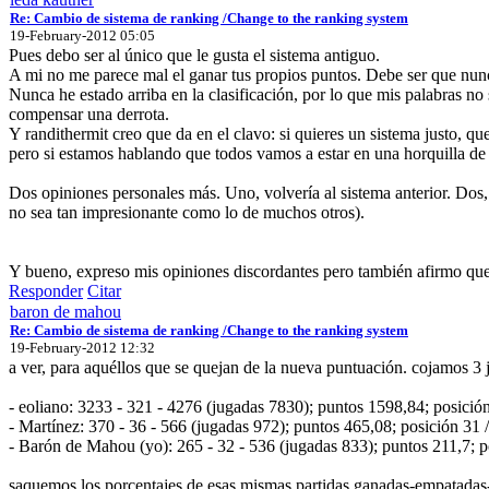
Re: Cambio de sistema de ranking /Change to the ranking system
19-February-2012 05:05
Pues debo ser al único que le gusta el sistema antiguo.
A mi no me parece mal el ganar tus propios puntos. Debe ser que nunc
Nunca he estado arriba en la clasificación, por lo que mis palabras no
compensar una derrota.
Y randithermit creo que da en el clavo: si quieres un sistema justo, q
pero si estamos hablando que todos vamos a estar en una horquilla de 
Dos opiniones personales más. Uno, volvería al sistema anterior. Dos
no sea tan impresionante como lo de muchos otros).
Y bueno, expreso mis opiniones discordantes pero también afirmo que
Responder
Citar
baron de mahou
Re: Cambio de sistema de ranking /Change to the ranking system
19-February-2012 12:32
a ver, para aquéllos que se quejan de la nueva puntuación. cojamos 3
- eoliano: 3233 - 321 - 4276 (jugadas 7830); puntos 1598,84; posición
- Martínez: 370 - 36 - 566 (jugadas 972); puntos 465,08; posición 31 
- Barón de Mahou (yo): 265 - 32 - 536 (jugadas 833); puntos 211,7; p
saquemos los porcentajes de esas mismas partidas ganadas-empatadas-p