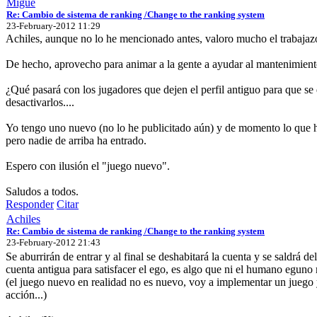
Migue
Re: Cambio de sistema de ranking /Change to the ranking system
23-February-2012 11:29
Achiles, aunque no lo he mencionado antes, valoro mucho el trabajazo
De hecho, aprovecho para animar a la gente a ayudar al mantenimient
¿Qué pasará con los jugadores que dejen el perfil antiguo para que s
desactivarlos....
Yo tengo uno nuevo (no lo he publicitado aún) y de momento lo que he
pero nadie de arriba ha entrado.
Espero con ilusión el "juego nuevo".
Saludos a todos.
Responder
Citar
Achiles
Re: Cambio de sistema de ranking /Change to the ranking system
23-February-2012 21:43
Se aburrirán de entrar y al final se deshabitará la cuenta y se saldrá
cuenta antigua para satisfacer el ego, es algo que ni el humano eguno m
(el juego nuevo en realidad no es nuevo, voy a implementar un juego
acción...)