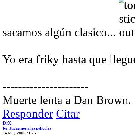
sacamos algún clasico...
Yo era friky hasta que llegué
----------------------
Muerte lenta a Dan Brown.
Responder
Citar
DrX
Re: Juguemos a las peliculas
14-May-2006 21:25