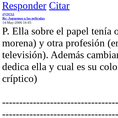
Responder
Citar
aypexa
Re: Juguemos a las peliculas
14-May-2006 16:05
P. Ella sobre el papel tenía 
morena) y otra profesión (en
televisión). Además cambiar
dedica ella y cual es su col
críptico)
---------------------------------
---------------------------------