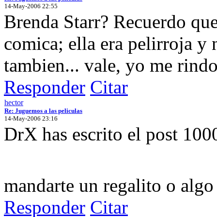
14-May-2006 22:55
Brenda Starr? Recuerdo que 
comica; ella era pelirroja y n
tambien... vale, yo me rindo
Responder
Citar
hector
Re: Juguemos a las peliculas
14-May-2006 23:16
DrX has escrito el post 100
mandarte un regalito o alg
Responder
Citar