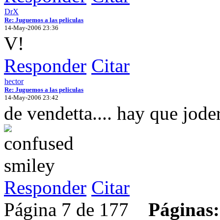
DrX
Re: Juguemos a las peliculas
14-May-2006 23:36
V!
Responder
Citar
hector
Re: Juguemos a las peliculas
14-May-2006 23:42
de vendetta.... hay que joder
Responder
Citar
Página 7 de 177
Páginas: