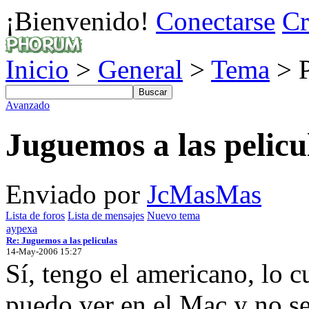
¡Bienvenido!
Conectarse
Cr
Inicio
>
General
>
Tema
> P
Avanzado
Juguemos a las pelicu
Enviado por
JcMasMas
Lista de foros
Lista de mensajes
Nuevo tema
aypexa
Re: Juguemos a las peliculas
14-May-2006 15:27
Sí, tengo el americano, lo c
puedo ver en el Mac y no se