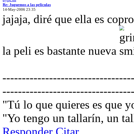
Re: Juguemos a las peliculas
14-May-2006 23:35
jajaja, diré que ella es cop
la peli es bastante nueva
---------------------------------
---------------------------------
"Tú lo que quieres es que 
"Yo tengo un tallarín, un tall
Responder
Citar