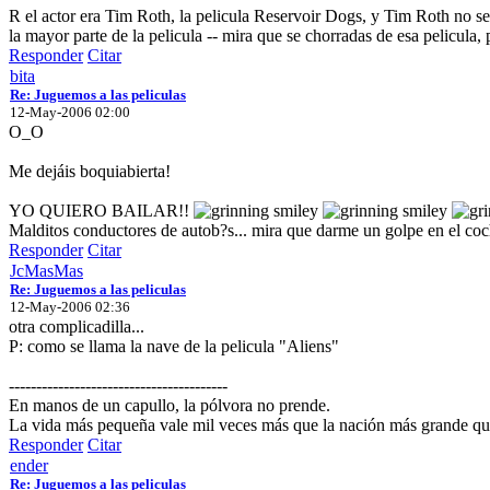
R el actor era Tim Roth, la pelicula Reservoir Dogs, y Tim Roth no se
la mayor parte de la pelicula -- mira que se chorradas de esa pelicula,
Responder
Citar
bita
Re: Juguemos a las peliculas
12-May-2006 02:00
O_O
Me dejáis boquiabierta!
YO QUIERO BAILAR!!
Malditos conductores de autob?s... mira que darme un golpe en el coc
Responder
Citar
JcMasMas
Re: Juguemos a las peliculas
12-May-2006 02:36
otra complicadilla...
P: como se llama la nave de la pelicula "Aliens"
----------------------------------------
En manos de un capullo, la pólvora no prende.
La vida más pequeña vale mil veces más que la nación más grande que
Responder
Citar
ender
Re: Juguemos a las peliculas