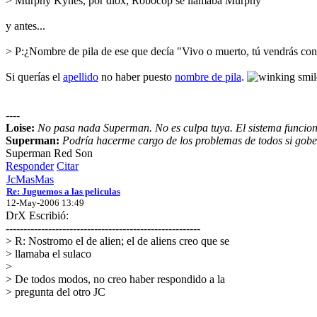
> Murphy Kynes, por diox, Robocop se llamaba Murphy
y antes...
> P:¿Nombre de pila de ese que decía "Vivo o muerto, tú vendrás co
Si querías el
apellido
no haber puesto
nombre de pila
.
----
Loise:
No pasa nada Superman. No es culpa tuya. El sistema funciona
Superman:
Podría hacerme cargo de los problemas de todos si gober
Superman Red Son
Responder
Citar
JcMasMas
Re: Juguemos a las peliculas
12-May-2006 13:49
DrX Escribió:
-------------------------------------------------------
> R: Nostromo el de alien; el de aliens creo que se
> llamaba el sulaco
>
> De todos modos, no creo haber respondido a la
> pregunta del otro JC