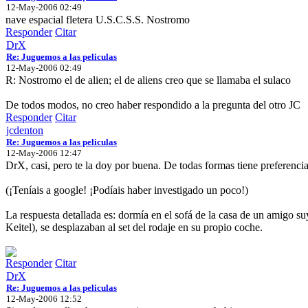
12-May-2006 02:49
nave espacial fletera U.S.C.S.S. Nostromo
Responder
Citar
DrX
Re: Juguemos a las peliculas
12-May-2006 02:49
R: Nostromo el de alien; el de aliens creo que se llamaba el sulaco
De todos modos, no creo haber respondido a la pregunta del otro JC
Responder
Citar
jcdenton
Re: Juguemos a las peliculas
12-May-2006 12:47
DrX, casi, pero te la doy por buena. De todas formas tiene preferenc
(¡Teníais a google! ¡Podíais haber investigado un poco!)
La respuesta detallada es: dormía en el sofá de la casa de un amigo 
Keitel), se desplazaban al set del rodaje en su propio coche.
Responder
Citar
DrX
Re: Juguemos a las peliculas
12-May-2006 12:52