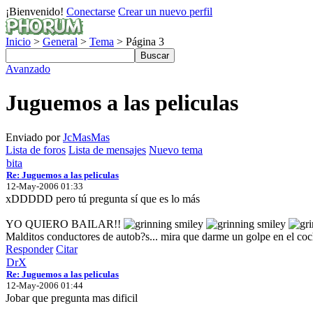
¡Bienvenido!
Conectarse
Crear un nuevo perfil
Inicio
>
General
>
Tema
> Página 3
Avanzado
Juguemos a las peliculas
Enviado por
JcMasMas
Lista de foros
Lista de mensajes
Nuevo tema
bita
Re: Juguemos a las peliculas
12-May-2006 01:33
xDDDDD pero tú pregunta sí que es lo más
YO QUIERO BAILAR!!
Malditos conductores de autob?s... mira que darme un golpe en el coc
Responder
Citar
DrX
Re: Juguemos a las peliculas
12-May-2006 01:44
Jobar que pregunta mas dificil