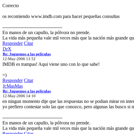
Correcto
os recomiendo www.imdb.com para hacer pequeñas consultas
----------------------------------------
En manos de un capullo, la pólvora no prende.
La vida más pequeña vale mil veces más que la nación más grande que
Responder
Citar
DrX
Re: Juguemos a las peliculas
12-May-2006 13:52
IMDB es trampas! Aqui viene uno con lo que sabe!
=)
Responder
Citar
JcMasMas
Re: Juguemos a las peliculas
12-May-2006 14:10
en ningun momento dije que las respuestas no se podian mirar en inter
yo prefiero contestar solo las que conozco, pero algunas las busco si 
----------------------------------------
En manos de un capullo, la pólvora no prende.
La vida más pequeña vale mil veces más que la nación más grande que
Responder
Citar