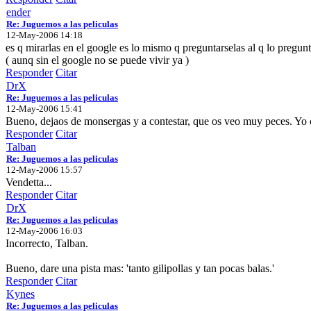
ender
Re: Juguemos a las peliculas
12-May-2006 14:18
es q mirarlas en el google es lo mismo q preguntarselas al q lo pregunt
( aunq sin el google no se puede vivir ya )
Responder
Citar
DrX
Re: Juguemos a las peliculas
12-May-2006 15:41
Bueno, dejaos de monsergas y a contestar, que os veo muy peces. Yo c
Responder
Citar
Talban
Re: Juguemos a las peliculas
12-May-2006 15:57
Vendetta...
Responder
Citar
DrX
Re: Juguemos a las peliculas
12-May-2006 16:03
Incorrecto, Talban.
Bueno, dare una pista mas: 'tanto gilipollas y tan pocas balas.'
Responder
Citar
Kynes
Re: Juguemos a las peliculas